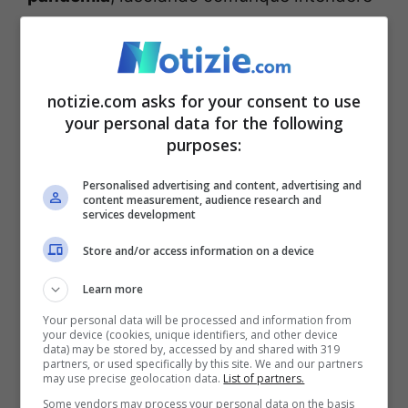
che ci fosse ancora
speranza per la
riuscita del progetto
: “
La pandemia ha
fatto deragliare il progetto, ma penso che
notizie.com asks for your consent to use
your personal data for the following
verrà realizzato comunque alla fine. Credo
purposes:
che sia un film che debba essere fatto.
È
Personalised advertising and content, advertising and
un progetto fantastico
. Penso che la
content measurement, audience research and
services development
questione sia di riuscire a trovare tutte le
Store and/or access information on a device
persone giuste nel posto giusto e al
momento giusto. E’ stato un po’ quello il
Learn more
Your personal data will be processed and information from
problema”
your device (cookies, unique identifiers, and other device
data) may be stored by, accessed by and shared with 319
partners, or used specifically by this site. We and our partners
may use precise geolocation data.
List of partners.
Some vendors may process your personal data on the basis