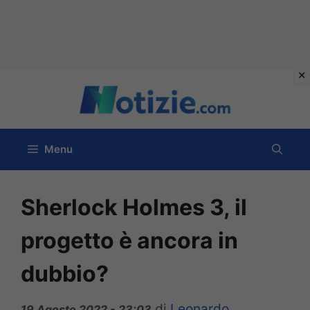
Vai
al
contenuto
Menu
Sherlock Holmes 3, il
progetto è ancora in
dubbio?
di
Leonardo
19 Agosto 2022 - 23:03