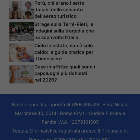
Perù, chi erano i sette
italiani nello schianto
dell’aereo turistico
Strage sulla Terni-Rieti, le
indagini sulla tragedia che
ha sconvolto l’Italia
Ciclo in estate, non è solo
caldo: la guida pratica per
il benessere
Case in affitto: quali sono i
capoluoghi più richiesti
nel 2026?
Notizie.com di proprietà di WEB 365 SRL - Via Nicola
Marchese 10, 00141 Roma (RM) - Codice Fiscale e
Partita I.V.A. 12279101005
Testata Giornalistica registrata presso il Tribunale di
Roma con n°208/2021 del 21/12/2021