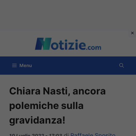
Vai
al
contenuto
Menu
Chiara Nasti, ancora
polemiche sulla
gravidanza!
di
Raffaele Sposito
10 Luglio 2022 - 17:03