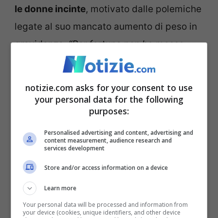
le donne incinte
, motivato dalle polemiche
legate al suo mancato aumento di peso in
gravidanza.
“Per fortuna non ho messo
ancora 1 chilo ma
solo 100 grammi
in 5
mesi (non sto scherzando) magari li
notizie.com asks for your consent to use
metterò tutti insieme non so… Per ora non
your personal data for the following
purposes:
ho preso un chilo!”
, aveva commentato
l’influencer, per poi asserire:
“Siete voi
Personalised advertising and content, advertising and
content measurement, audience research and
problematiche a pensare che uno lo faccia
services development
per vantarsi. Soltanto perché le stesse si
Store and/or access information on a device
svaccano
. Io anche se prendo 20kg per la
Learn more
mia gravidanza, non ho problemi. Dopo li
Your personal data will be processed and information from
your device (cookies, unique identifiers, and other device