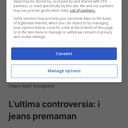
toglierei subito”
.
data) may be stored by, accessed by and shared with 319
partners, or used specifically by this site. We and our partners
may use precise geolocation data.
List of partners.
Some vendors may process your personal data on the basis
of legitimate interest, which you can object to by managing
your options below. Look for a link at the bottom of this page
or in the site menu to manage or withdraw consent in privacy
and cookie settings.
Consent
Manage options
Chiara Nasti (Instagram)
L’ultima controversia: i
jeans premaman