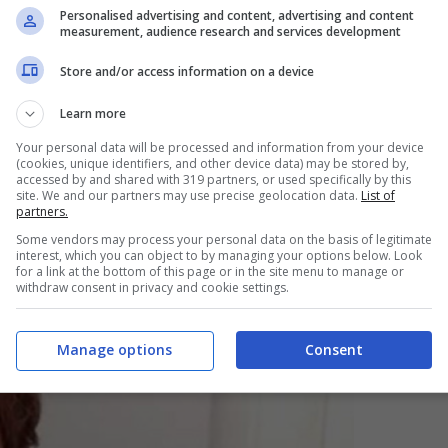
Personalised advertising and content, advertising and content
measurement, audience research and services development
on la vedremo più neanche a Che Tempo Che Fa
Store and/or access information on a device
Quelle Brave Ragazze su Sky insieme a Mara
Learn more
 certo della notizia riportata.
Lasciare la Rai
Your personal data will be processed and information from your device
olto legata a Fazio e a quello che
(cookies, unique identifiers, and other device data) may be stored by,
accessed by and shared with 319 partners, or used specifically by this
site. We and our partners may use precise geolocation data.
List of
a conquistato le vette delle hit insieme a
partners.
re il suo ruolo come coach a
The Voice Senior.
Some vendors may process your personal data on the basis of legitimate
interest, which you can object to by managing your options below. Look
for a link at the bottom of this page or in the site menu to manage or
withdraw consent in privacy and cookie settings.
Manage options
Consent