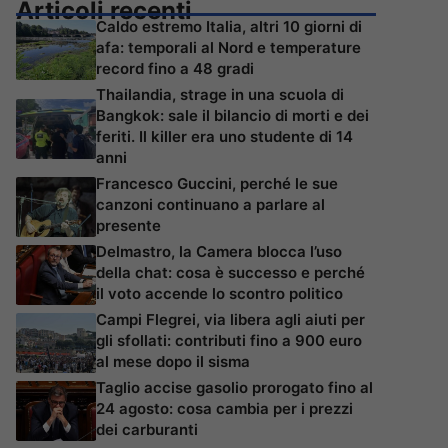
Articoli recenti
Caldo estremo Italia, altri 10 giorni di
afa: temporali al Nord e temperature
record fino a 48 gradi
Thailandia, strage in una scuola di
Bangkok: sale il bilancio di morti e dei
feriti. Il killer era uno studente di 14
anni
Francesco Guccini, perché le sue
canzoni continuano a parlare al
presente
Delmastro, la Camera blocca l’uso
della chat: cosa è successo e perché
il voto accende lo scontro politico
Campi Flegrei, via libera agli aiuti per
gli sfollati: contributi fino a 900 euro
al mese dopo il sisma
Taglio accise gasolio prorogato fino al
24 agosto: cosa cambia per i prezzi
dei carburanti