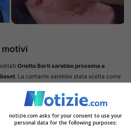
i motivi
ditati
Orietta Berti sarebbe prossima a
diaset
. La cantante sarebbe stata scelta come
onia Bruganelli, confermata nel ruolo che ha
Alfonso Signorini
avere Orietta Berti in studio
 quid in più ma soprattutto diverso al reality.
notizie.com asks for your consent to use your
nista di un
One Woman Show
, un progetto tipo
personal data for the following purposes: