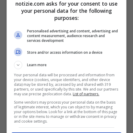
notizie.com asks for your consent to use
d’amore.
Auguri”.
your personal data for the following
purposes:
Personalised advertising and content, advertising and
content measurement, audience research and
services development
Store and/or access information on a device
Learn more
Your personal data will be processed and information from
your device (cookies, unique identifiers, and other device
data) may be stored by, accessed by and shared with 319
partners, or used specifically by this site. We and our partners
may use precise geolocation data.
List of partners.
Some vendors may process your personal data on the basis
of legitimate interest, which you can object to by managing
your options below. Look for a link at the bottom of this page
or in the site menu to manage or withdraw consent in privacy
and cookie settings.
Visualizza questo post su Instagram