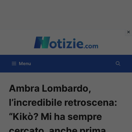
Vai
al
contenuto
Menu
Ambra Lombardo,
l’incredibile retroscena:
“Kikò? Mi ha sempre
cercato, anche prima