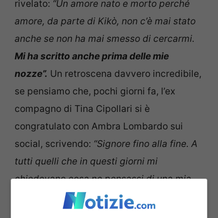
rivelato:
“Un amore nato e morto perché
amore, da parte di Kikò, non c’è mai stato
anche se non ha mai smesso di cercarmi.
Mi ha scritto anche prima delle mie
nozze”.
Un retroscena davvero incredibile,
se pensiamo che, pochi giorni fa, l’ex
compagno di Tina Cipollari si è
congratulato con Ambra Lombardo sui
social, scrivendo:
“Signore fino alla fine. A
tutti quelli che in questi giorni mi
chiedevano cosa ne pensassi di una mia
ex,
posso solo rispondere con un sincero
tanti auguri per una vita felice e piena