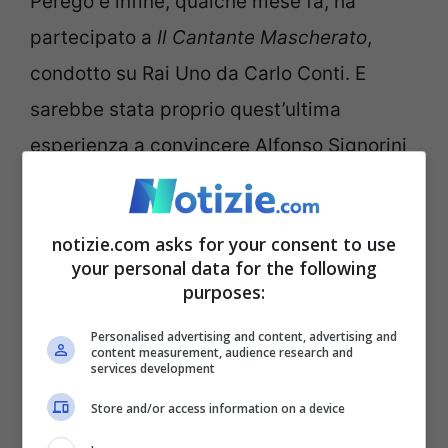
Perego e infine, qualche mese fa, ha
partecipato a
Il Cantante Mascherato
,
condotto su Rai Uno da Carlo Conti. E
sarebbe stata proprio quest’ultima
esperienza a convincere Alfonso Signorini
della validità della candidatura della
cantante per un posto nella casa più spiata
notizie.com asks for your consent to use
d’Italia.
your personal data for the following
purposes:
Personalised advertising and content, advertising and
content measurement, audience research and
services development
Store and/or access information on a device