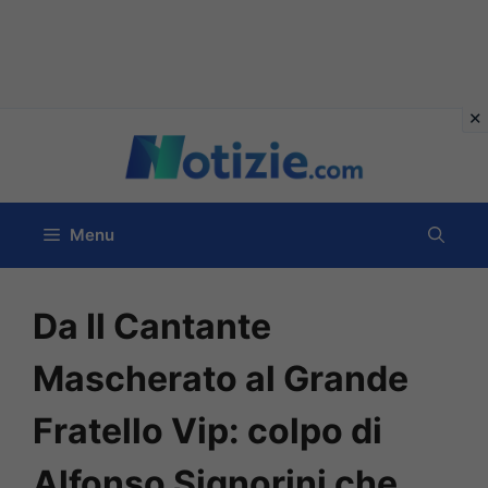
Vai
al
contenuto
Menu
Da Il Cantante
Mascherato al Grande
Fratello Vip: colpo di
Alfonso Signorini che