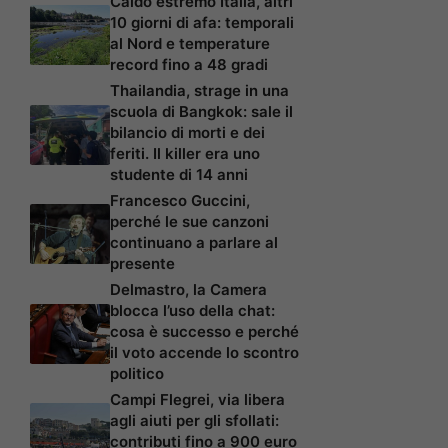
Caldo estremo Italia, altri
10 giorni di afa: temporali
al Nord e temperature
record fino a 48 gradi
Thailandia, strage in una
scuola di Bangkok: sale il
bilancio di morti e dei
feriti. Il killer era uno
studente di 14 anni
Francesco Guccini,
perché le sue canzoni
continuano a parlare al
presente
Delmastro, la Camera
blocca l’uso della chat:
cosa è successo e perché
il voto accende lo scontro
politico
Campi Flegrei, via libera
agli aiuti per gli sfollati:
contributi fino a 900 euro