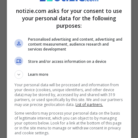
compagno, Matteo Ardea, che scherza:
notizie.com asks for your consent to use
your personal data for the following
“Ciao, sei fidanzata?”.
purposes:
Personalised advertising and content, advertising and
content measurement, audience research and
services development
Store and/or access information on a device
Learn more
Your personal data will be processed and information from
your device (cookies, unique identifiers, and other device
data) may be stored by, accessed by and shared with 319
partners, or used specifically by this site. We and our partners
may use precise geolocation data.
List of partners.
Some vendors may process your personal data on the basis
of legitimate interest, which you can object to by managing
your options below. Look for a link at the bottom of this page
or in the site menu to manage or withdraw consent in privacy
and cookie settings.