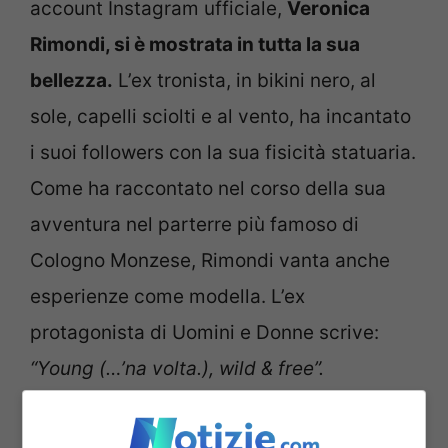
account Instagram ufficiale,
Veronica
Rimondi, si è mostrata in tutta la sua
bellezza.
L’ex tronista, in bikini nero, al
sole, capelli sciolti e al vento, ha incantato
i suoi followers con la sua fisicità statuaria.
Come ha raccontato nel corso della sua
avventura nel parterre più famoso di
Cologno Monzese, Rimondi vanta anche
esperienze come modella. L’ex
protagonista di Uomini e Donne scrive:
“Young (…’na volta.), wild & free”.
Tantissimi i like e le reaction al post, tra
questi non manca quello del suo