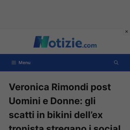
Vai
al
contenuto
Menu
Veronica Rimondi post
Uomini e Donne: gli
scatti in bikini dell’ex
tronista stregano i social