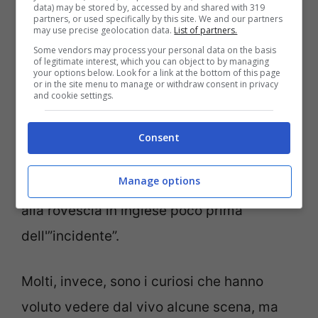
data) may be stored by, accessed by and shared with 319
partners, or used specifically by this site. We and our partners
may use precise geolocation data.
List of partners.
Some vendors may process your personal data on the basis
of legitimate interest, which you can object to by managing
your options below. Look for a link at the bottom of this page
In realtà non sono altro che attori quelli che
or in the site menu to manage or withdraw consent in privacy
and cookie settings.
si trovano seduti in un
bar
e che hanno
visto la scena. Ovviamente lo “spavento”
Consent
ed il “panico” è tutto scritto nel copione. Si
Manage options
sente, chiaramente, il regista fare il conto
alla rovescia in inglese poco prima
dell'”incidente”.
Molti, invece, sono i curiosi che hanno
voluto vedere dal vivo alcune scena, ma