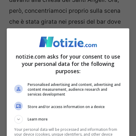
però, concentriamoci proprio sulla scena
che è stata girata nei pressi del bar dove
l’auto è saltata in aria vicino ai “presenti”.
Torino, auto salta in aria,
notizie.com asks for your consent to use
your personal data for the following
ma è una scena di ‘
Fast
purposes:
and Furious 10
‘ – VIDEO
Personalised advertising and content, advertising and
content measurement, audience research and
services development
Store and/or access information on a device
Learn more
Your personal data will be processed and information from
your device (cookies, unique identifiers, and other device