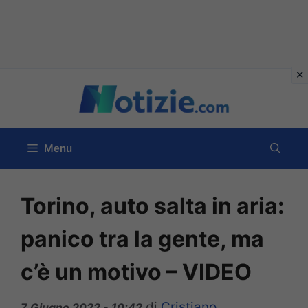
Vai
al
contenuto
Menu
Torino, auto salta in aria:
panico tra la gente, ma
c’è un motivo – VIDEO
di
Cristiano
7 Giugno 2022 - 10:42