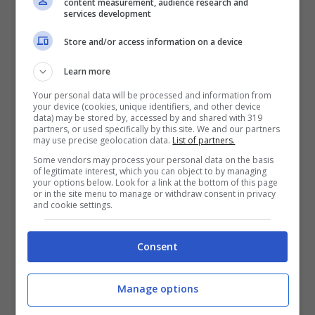
Troppo”
content measurement, audience research and
services development
Store and/or access information on a device
Learn more
Your personal data will be processed and information from
your device (cookies, unique identifiers, and other device
data) may be stored by, accessed by and shared with 319
partners, or used specifically by this site. We and our partners
may use precise geolocation data.
List of partners.
Some vendors may process your personal data on the basis
of legitimate interest, which you can object to by managing
your options below. Look for a link at the bottom of this page
or in the site menu to manage or withdraw consent in privacy
and cookie settings.
(Ansa)
Consent
“
Il
Movimento 5 Stelle
è allo sbando
–
evidenzia
Giarrusso
–
In Sicilia, per fare un
Manage options
esempio, ci sono solo due candidati