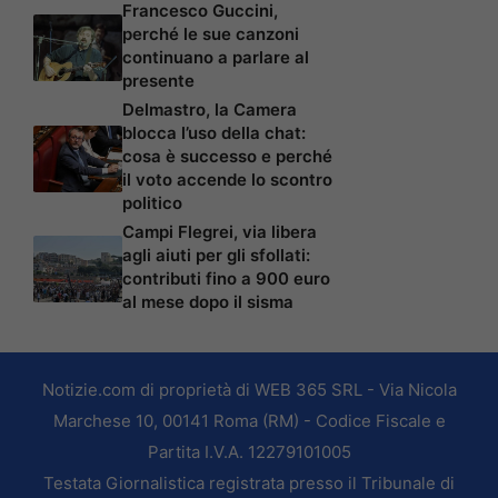
Francesco Guccini,
perché le sue canzoni
continuano a parlare al
presente
Delmastro, la Camera
blocca l’uso della chat:
cosa è successo e perché
il voto accende lo scontro
politico
Campi Flegrei, via libera
agli aiuti per gli sfollati:
contributi fino a 900 euro
al mese dopo il sisma
Notizie.com di proprietà di WEB 365 SRL - Via Nicola
Marchese 10, 00141 Roma (RM) - Codice Fiscale e
Partita I.V.A. 12279101005
Testata Giornalistica registrata presso il Tribunale di