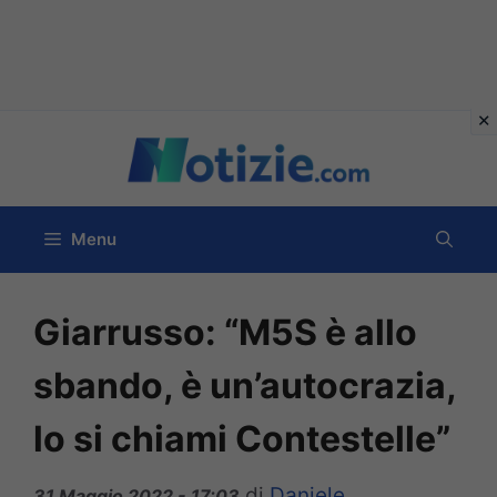
Vai
al
contenuto
Menu
Giarrusso: “M5S è allo
sbando, è un’autocrazia,
lo si chiami Contestelle”
di
Daniele
31 Maggio 2022 - 17:03