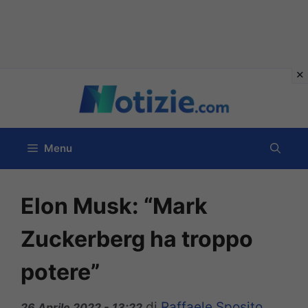
Vai
al
contenuto
Menu
Elon Musk: “Mark
Zuckerberg ha troppo
potere”
di
Raffaele Sposito
26 Aprile 2022 - 13:22