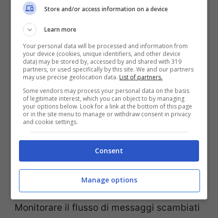
struttura azionaria della società in maniera
Store and/or access information on a device
diversa rispetto a Meta.
Learn more
Your personal data will be processed and information from
Il controllo
your device (cookies, unique identifiers, and other device
data) may be stored by, accessed by and shared with 319
partners, or used specifically by this site. We and our partners
dell’informazione
may use precise geolocation data.
List of partners.
Some vendors may process your personal data on the basis
of legitimate interest, which you can object to by managing
Sebbene il commento di Musk rispetto al
your options below. Look for a link at the bottom of this page
or in the site menu to manage or withdraw consent in privacy
potere di Zuckerberg possa sembrare
and cookie settings.
eccessivo, il paragone con il “Re Sole” non
Consent
è completamente sbagliato, a dire il vero.
Chi controlla l’informazione e la
Manage options
comunicazione controlla la popolazione.
Monitorare il flusso di messaggi scambiati