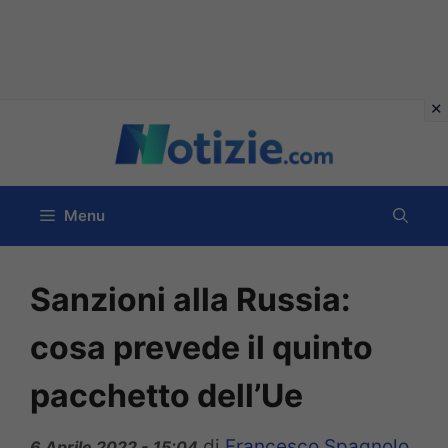
Vai
al
contenuto
Menu
Sanzioni alla Russia:
cosa prevede il quinto
pacchetto dell’Ue
di
Francesco Spagnolo
6 Aprile 2022 - 15:04