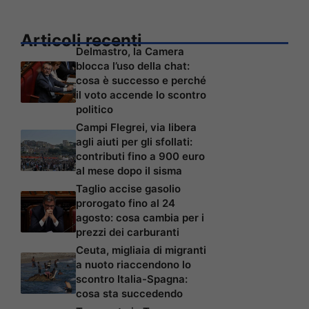
Articoli recenti
Delmastro, la Camera
blocca l’uso della chat:
cosa è successo e perché
il voto accende lo scontro
politico
Campi Flegrei, via libera
agli aiuti per gli sfollati:
contributi fino a 900 euro
al mese dopo il sisma
Taglio accise gasolio
prorogato fino al 24
agosto: cosa cambia per i
prezzi dei carburanti
Ceuta, migliaia di migranti
a nuoto riaccendono lo
scontro Italia-Spagna:
cosa sta succedendo