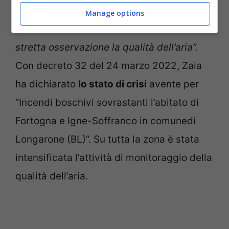
varie situazioni per assicurare il ritorno alla
Manage options
normalità. Stiamo inoltre tenendo sotto
stretta osservazione la qualità dell’aria”.
Con decreto 32 del 24 marzo 2022, Zaia
ha dichiarato
lo stato di crisi
avente per
“Incendi boschivi sovrastanti l’abitato di
Fortogna e Igne-Soffranco in comunedi
Longarone (BL)”. Su tutta la zona è stata
intensificata l’attività di monitoraggio della
qualità dell’aria.