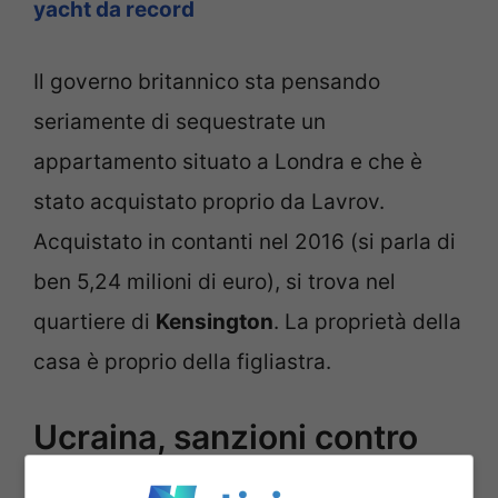
yacht da record
Il governo britannico sta pensando
seriamente di sequestrate un
appartamento situato a Londra e che è
stato acquistato proprio da Lavrov.
Acquistato in contanti nel 2016 (si parla di
ben 5,24 milioni di euro), si trova nel
quartiere di
Kensington
. La proprietà della
casa è proprio della figliastra.
Ucraina, sanzioni contro
Lavrov: nel mirino casa