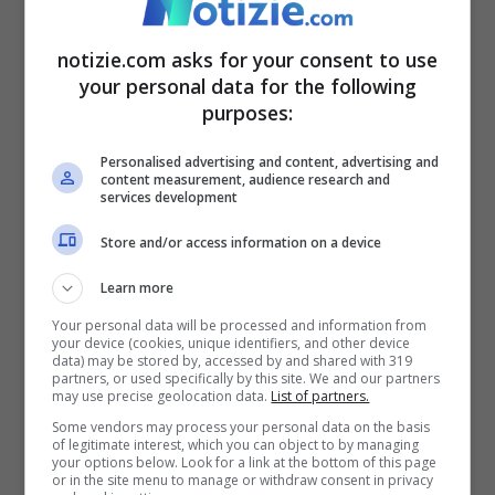
della figliastra
notizie.com asks for your consent to use
your personal data for the following
purposes:
I would like you to meet Polina
Personalised advertising and content, advertising and
Kovaleva. Polina is a 26-year-
content measurement, audience research and
services development
old glamorous Russian girl from
Store and/or access information on a device
London🇬🇧. She lives in a huge
Learn more
apartment in Kensington and
Your personal data will be processed and information from
your device (cookies, unique identifiers, and other device
loves to party, her instagram
data) may be stored by, accessed by and shared with 319
partners, or used specifically by this site. We and our partners
may use precise geolocation data.
List of partners.
feed looks like a non-stop
Some vendors may process your personal data on the basis
of legitimate interest, which you can object to by managing
holiday. That’s not unheard of,
your options below. Look for a link at the bottom of this page
or in the site menu to manage or withdraw consent in privacy