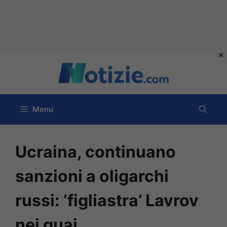
Vai
al
contenuto
Menu
Ucraina, continuano
sanzioni a oligarchi
russi: ‘figliastra’ Lavrov
nei guai