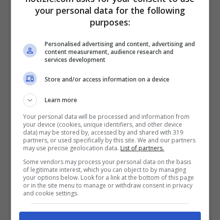
Yarmolenko
non si è tirato indietro e ha
your personal data for the following
proseguito: “
Sono nato a
San Pietroburgo
,
purposes:
ma sono cresciuto in Ucraina e mi
Personalised advertising and content, advertising and
content measurement, audience research and
considero ucraino al 100%. Ho una
services development
domanda per i giocatori russi. Ragazzi,
Store and/or access information on a device
perché ve ne state seduti come idioti e non
Learn more
dite niente? Nel mio paese uccidono
Your personal data will be processed and information from
your device (cookies, unique identifiers, and other device
persone, uccidono donne, uccidono madri,
data) may be stored by, accessed by and shared with 319
partners, or used specifically by this site. We and our partners
uccidono i nostri
bambini
. Ma voi non dite
may use precise geolocation data.
List of partners.
niente, non fate alcun commento…
Some vendors may process your personal data on the basis
of legitimate interest, which you can object to by managing
your options below. Look for a link at the bottom of this page
Conosco molti di voi che in privato mi
or in the site menu to manage or withdraw consent in privacy
and cookie settings.
hanno detto che non dovrebbe essere così,
che il vostro presidente si comporta in