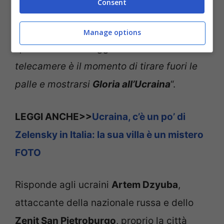
Consent
modo scorretto… Quindi ragazzi, voi che
avete influenza sulle persone, e che
Manage options
spesso avete coraggio solo davanti alle
telecamere è il momento di tirare fuori le
palle e mostrarsi
Gloria all’Ucraina
“.
LEGGI ANCHE>>
Ucraina, c’è un po’ di
Zelensky in Italia: la sua villa è un mistero
FOTO
Risponde agli ucraini
Artem Dzyuba
,
attaccante della nazionale russa e dello
Zenit San Pietroburgo
, proprio la città