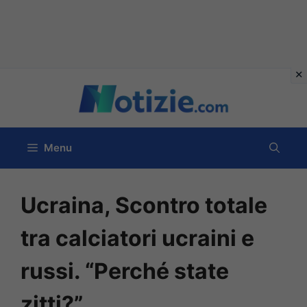
Vai
al
contenuto
Menu
Ucraina, Scontro totale
tra calciatori ucraini e
russi. “Perché state
zitti?”