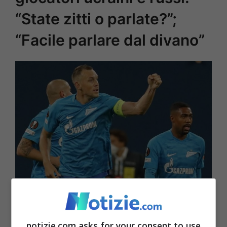
“State zitti o parlate?”;
“Facile parlare dal divano”
Artem Dzyuba
notizie.com asks for your consent to use