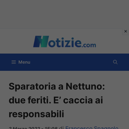
Vai
al
contenuto
Menu
Sparatoria a Nettuno:
due feriti. E’ caccia ai
responsabili
di
Francesco Spagnolo
2 Marzo 2022 - 15:08