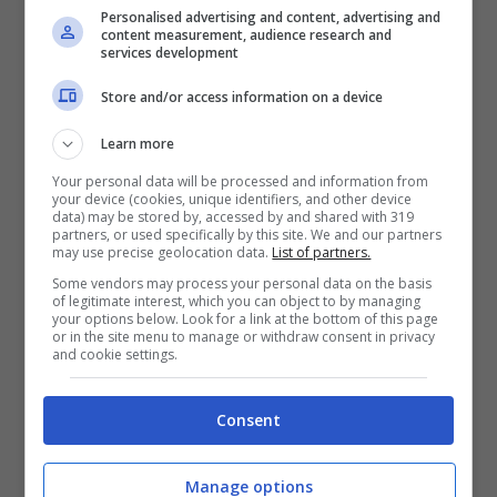
Indagini in corso sull’agguato avvenuto a Nettuno: le
Personalised advertising and content, advertising and
content measurement, audience research and
ultime © Ansa
services development
Store and/or access information on a device
A preoccupare sono le condizioni del
Learn more
16enne
. Come riferito dall’
Ansa
, il giovane
Your personal data will be processed and information from
è stato colpito alla testa e al torace e i
your device (cookies, unique identifiers, and other device
data) may be stored by, accessed by and shared with 319
sanitari hanno subito autorizzato il
partners, or used specifically by this site. We and our partners
may use precise geolocation data.
List of partners.
trasferimento al
Gemelli
di Roma. La
Some vendors may process your personal data on the basis
of legitimate interest, which you can object to by managing
prognosi non è ancora stata sciolta. Non è
your options below. Look for a link at the bottom of this page
or in the site menu to manage or withdraw consent in privacy
grave, invece, il quadro clinico del padre
and cookie settings.
del 16enne, forse
il vero obiettivo di
Consent
questo agguato
.
Manage options