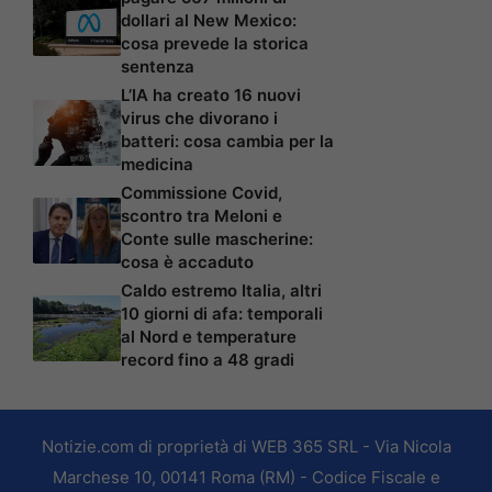
dollari al New Mexico:
cosa prevede la storica
sentenza
L’IA ha creato 16 nuovi
virus che divorano i
batteri: cosa cambia per la
medicina
Commissione Covid,
scontro tra Meloni e
Conte sulle mascherine:
cosa è accaduto
Caldo estremo Italia, altri
10 giorni di afa: temporali
al Nord e temperature
record fino a 48 gradi
Notizie.com di proprietà di WEB 365 SRL - Via Nicola
Marchese 10, 00141 Roma (RM) - Codice Fiscale e