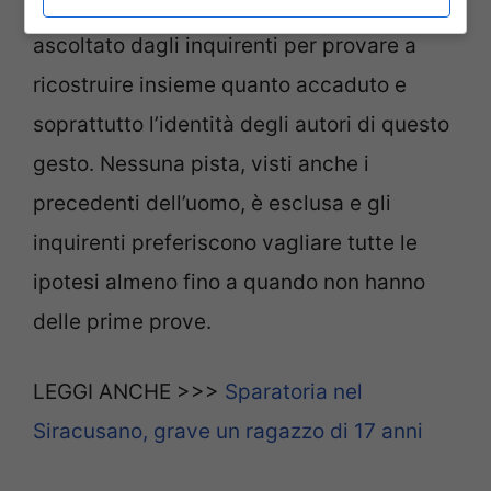
L’uomo nelle prossime ore potrebbe essere
ascoltato dagli inquirenti per provare a
ricostruire insieme quanto accaduto e
soprattutto l’identità degli autori di questo
gesto. Nessuna pista, visti anche i
precedenti dell’uomo, è esclusa e gli
inquirenti preferiscono vagliare tutte le
ipotesi almeno fino a quando non hanno
delle prime prove.
LEGGI ANCHE >>>
Sparatoria nel
Siracusano, grave un ragazzo di 17 anni