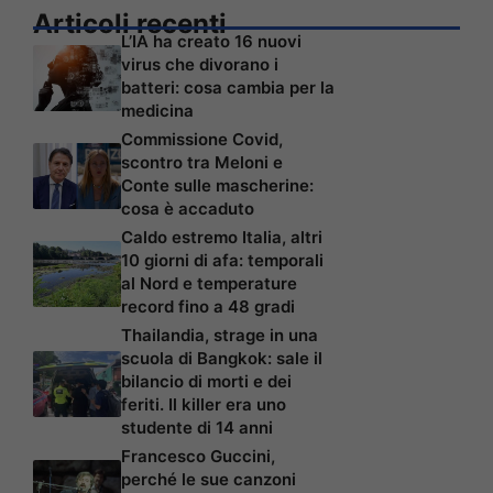
Articoli recenti
L’IA ha creato 16 nuovi
virus che divorano i
batteri: cosa cambia per la
medicina
Commissione Covid,
scontro tra Meloni e
Conte sulle mascherine:
cosa è accaduto
Caldo estremo Italia, altri
10 giorni di afa: temporali
al Nord e temperature
record fino a 48 gradi
Thailandia, strage in una
scuola di Bangkok: sale il
bilancio di morti e dei
feriti. Il killer era uno
studente di 14 anni
Francesco Guccini,
perché le sue canzoni