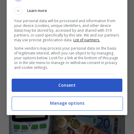
Alla luce di tale situazione, le misure
Learn more
approvate dal governo appaiono del tutto
Your personal data will be processed and information from
inadeguate ad affrontare le gravi
your device (cookies, unique identifiers, and other device
data) may be stored by, accessed by and shared with 319
emergenze in corso, e per questo
partners, or used specifically by this site. We and our partners
may use precise geolocation data.
List of partners.
Assoutenti assieme ad altre associazioni
Some vendors may process your personal data on the basis
of legitimate interest, which you can object to by managing
dei consumatori si prepara a proteste e
your options below. Look for a link at the bottom of this page
or in the site menu to manage or withdraw consent in privacy
forme di
lotta legale a tutela delle tasche
and cookie settings.
delle famiglie
”
, conclude Truzzi.
Consent
Manage options