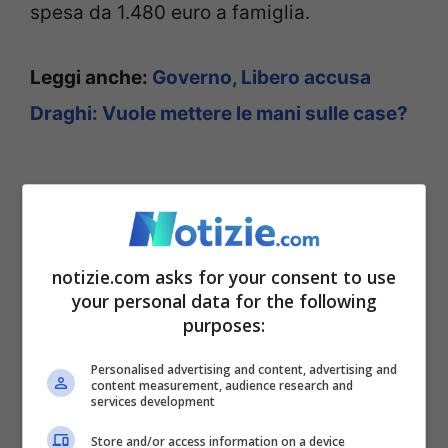
spesa da 1.480 euro a famiglia.
Leggi anche:
Governo, Libero accusa
Draghi: Vuole mettere le mani sulle case?
“Luce, gas, benzina, prezzi al dettaglio e
notizie.com asks for your consent to use
materie prime causeranno un maggior
your personal data for the following
esborso solo per i consumatori stimabile,
purposes:
complessivamente, in circa 78,5 miliardi di
Personalised advertising and content, advertising and
euro, e un aggravio di spesa totale pari a
content measurement, audience research and
services development
circa 3.019 euro a famiglia a fine 2022.
Store and/or access information on a device