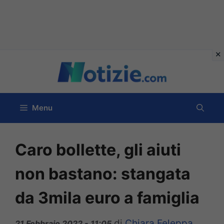
Vai
al
contenuto
Menu
Caro bollette, gli aiuti
non bastano: stangata
da 3mila euro a famiglia
di
Chiara Feleppa
21 Febbraio 2022 - 11:05