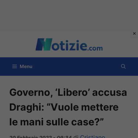
Vai
al
contenuto
Menu
Governo, ‘Libero’ accusa
Draghi: “Vuole mettere
le mani sulle case?”
di
Cristiano
20 Febbraio 2022 - 09:34