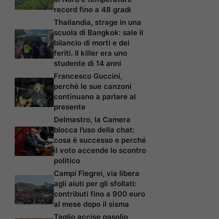
record fino a 48 gradi
Thailandia, strage in una
scuola di Bangkok: sale il
bilancio di morti e dei
feriti. Il killer era uno
studente di 14 anni
Francesco Guccini,
perché le sue canzoni
continuano a parlare al
presente
Delmastro, la Camera
blocca l’uso della chat:
cosa è successo e perché
il voto accende lo scontro
politico
Campi Flegrei, via libera
agli aiuti per gli sfollati:
contributi fino a 900 euro
al mese dopo il sisma
Taglio accise gasolio