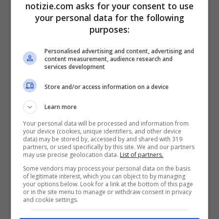
un emendamento per stralciare la riforma
notizie.com asks for your consent to use
your personal data for the following
del catasto. Questo vuol dire una sola
purposes:
cosa: più tasse sulla casa per tutti,
Personalised advertising and content, advertising and
aumenti valori Isee e meno welfare per le
content measurement, audience research and
services development
famiglie
“.
Store and/or access information on a device
Draghi pronto a giocare sul
Learn more
futuro del governo?
Your personal data will be processed and information from
your device (cookies, unique identifiers, and other device
data) may be stored by, accessed by and shared with 319
partners, or used specifically by this site. We and our partners
may use precise geolocation data.
List of partners.
Some vendors may process your personal data on the basis
of legitimate interest, which you can object to by managing
your options below. Look for a link at the bottom of this page
or in the site menu to manage or withdraw consent in privacy
and cookie settings.