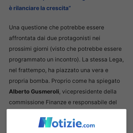
è rilanciare la crescita”
Una questione che potrebbe essere
affrontata dai due protagonisti nei
prossimi giorni (visto che potrebbe essere
programmato un incontro). La stessa Lega,
nel frattempo, ha piazzato una vera e
propria bomba. Proprio come ha spiegato
Alberto Gusmeroli
, vicepresidente della
commissione Finanze e responsabile del
partito per le politiche fiscali. Nei giorni
scorsi annunciò così: “
Abbiamo presentato