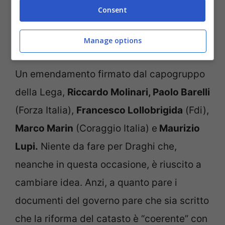
Consent
Manage options
Mario Draghi (Ansa Foto)
Un emendamento firmato dal capogruppo
della Lega,
Riccardo Molinari, Paolo Barelli
(Forza Italia),
Francesco Lollobrigida
(Fdi),
Marco Marin
(Coraggio Italia) e
Maurizio
Lupi.
Niente da fare per Draghi che,
neanche in questa occasione, è riuscito a
cambiare idea. Anzi, a quanto pare i
documenti del governo pare che sia scritto
che la riforma del catasto è “coerente” con