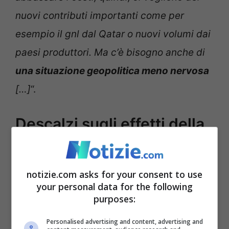
nuovi contributi importanti come per
esempio il gnl dal Qatar o nuovi volumi dai
paesi produttori. Ma c’è bisogno anche di
una situazione geopolitica meno nervosa
[…]
“.
Descalzi sugli effetti della
guerra in Ucraina sui
prezzi di gas e petrolio
notizie.com asks for your consent to use
your personal data for the following
purposes:
Personalised advertising and content, advertising and