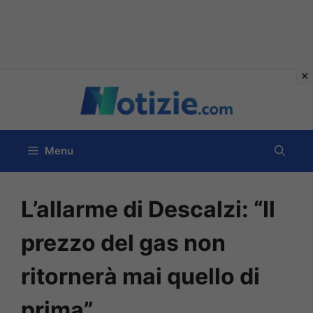
Vai
al
contenuto
Menu
L’allarme di Descalzi: “Il
prezzo del gas non
ritornerà mai quello di
prima”