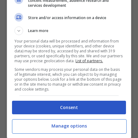
content measurement, audience research and
services development
Store and/or access information on a device
Learn more
Your personal data will be processed and information from
Descalzi sugli effetti della possibile guerra in Ucraina su
your device (cookies, unique identifiers, and other device
data) may be stored by, accessed by and shared with 319
luce e gas © Ansa
partners, or used specifically by this site. We and our partners
may use precise geolocation data.
List of partners.
Some vendors may process your personal data on the basis
In questa lunga intervista Descalzi ha
of legitimate interest, which you can object to by managing
your options below. Look for a link at the bottom of this page
parlato anche dei possibili effetti che una
or in the site menu to manage or withdraw consent in privacy
and cookie settings.
guerra in Ucraina potrebbe avere sui
prezzi di gas e petrolio. “
Anche quanto c’è
Consent
stato il conflitto in passato le forniture
Manage options
non sono mai mancate
– ha detto