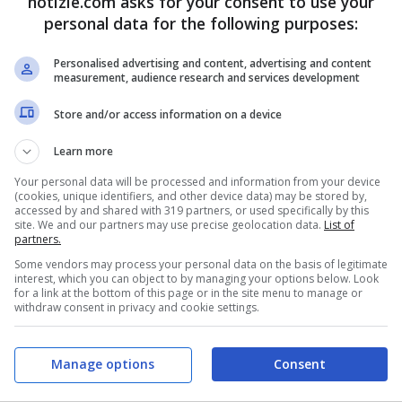
notizie.com asks for your consent to use your
rito. E l’amante è una famosa attrice
personal data for the following purposes:
Personalised advertising and content, advertising and content
measurement, audience research and services development
Store and/or access information on a device
Learn more
Your personal data will be processed and information from your device
(cookies, unique identifiers, and other device data) may be stored by,
accessed by and shared with 319 partners, or used specifically by this
site. We and our partners may use precise geolocation data.
List of
partners.
Some vendors may process your personal data on the basis of legitimate
interest, which you can object to by managing your options below. Look
for a link at the bottom of this page or in the site menu to manage or
withdraw consent in privacy and cookie settings.
Manage options
Consent