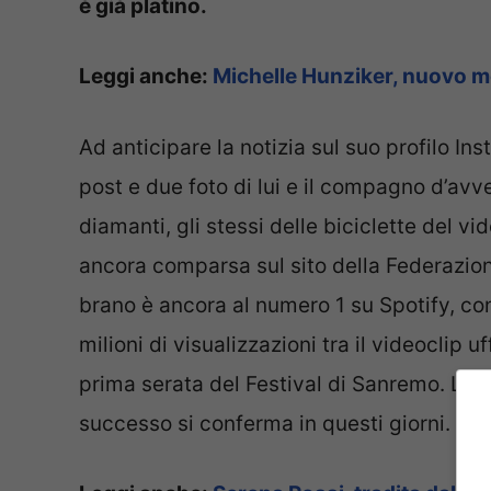
è già platino.
Leggi anche:
Michelle Hunziker, nuovo m
Ad anticipare la notizia sul suo profilo In
post e due foto di lui e il compagno d’a
diamanti, gli stessi delle biciclette del v
ancora comparsa sul sito della Federazione
brano è ancora al numero 1 su Spotify, con
milioni di visualizzazioni tra il videoclip u
prima serata del Festival di Sanremo. La lo
successo si conferma in questi giorni.