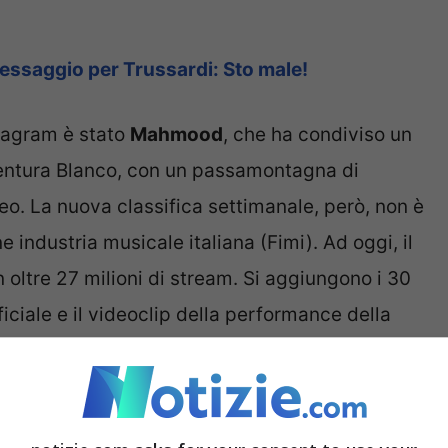
essaggio per Trussardi: Sto male!
stagram è stato
Mahmood
, che ha condiviso un
vventura Blanco, con un passamontagna di
ideo. La nuova classifica settimanale, però, non è
 industria musicale italiana (Fimi). Ad oggi, il
 oltre 27 milioni di stream. Si aggiungono i 30
fficiale e il videoclip della performance della
ro vittoria, insomma, è stata schiacciante e il