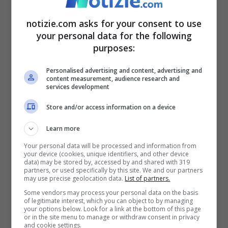
di plagio
notizie.com asks for your consent to use
your personal data for the following
Non ho capito: fermate il gioco
purposes:
pic.twitter.com/AreVqfzlZE
Personalised advertising and content, advertising and
content measurement, audience research and
services development
— AMICI NEWS (@amicii_news)
Store and/or access information on a device
February 9, 2022
Learn more
Your personal data will be processed and information from
your device (cookies, unique identifiers, and other device
data) may be stored by, accessed by and shared with 319
partners, or used specifically by this site. We and our partners
In realtà non ci sono delle prove concrete
may use precise geolocation data.
List of partners.
Some vendors may process your personal data on the basis
visto che ha pubblicato delle ‘stories’ dal
of legitimate interest, which you can object to by managing
your options below. Look for a link at the bottom of this page
suo profilo ufficiale Instagram scrivendo
or in the site menu to manage or withdraw consent in privacy
and cookie settings.