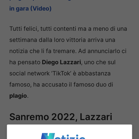
in gara (Video)
Tutti felici, tutti contenti ma a meno di una
settimana dalla loro vittoria arriva una
notizia che li fa tremare. Ad annunciarlo ci
ha pensato
Diego Lazzari
, uno che sul
social network ‘TikTok’ è abbastanza
famoso, ha accusato il famoso duo di
plagio
.
Sanremo 2022, Lazzari
accusa Mahmood e Blanco