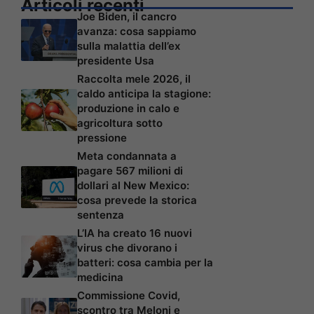
Articoli recenti
Joe Biden, il cancro
avanza: cosa sappiamo
sulla malattia dell’ex
presidente Usa
Raccolta mele 2026, il
caldo anticipa la stagione:
produzione in calo e
agricoltura sotto
pressione
Meta condannata a
pagare 567 milioni di
dollari al New Mexico:
cosa prevede la storica
sentenza
L’IA ha creato 16 nuovi
virus che divorano i
batteri: cosa cambia per la
medicina
Commissione Covid,
scontro tra Meloni e