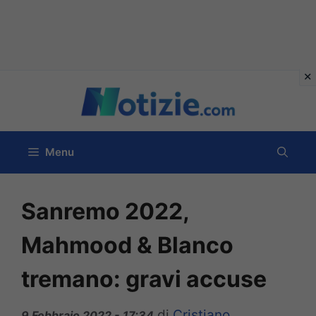
Vai
al
contenuto
Menu
Sanremo 2022,
Mahmood & Blanco
tremano: gravi accuse
di
Cristiano
9 Febbraio 2022 - 17:34