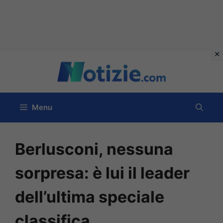
Vai
al
contenuto
Menu
Berlusconi, nessuna
sorpresa: è lui il leader
dell’ultima speciale
classifica