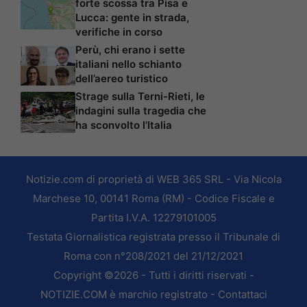
forte scossa tra Pisa e
Lucca: gente in strada,
verifiche in corso
Perù, chi erano i sette
italiani nello schianto
dell’aereo turistico
Strage sulla Terni-Rieti, le
indagini sulla tragedia che
ha sconvolto l’Italia
Notizie.com di proprietà di WEB 365 SRL - Via Nicola
Marchese 10, 00141 Roma (RM) - Codice Fiscale e
Partita I.V.A. 12279101005
Testata Giornalistica registrata presso il Tribunale di
Roma con n°208/2021 del 21/12/2021
Copyright ©2026 - Tutti i diritti riservati -
NOTIZIE.COM è marchio registrato -
Contattaci