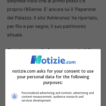
sorprese visto che al primo posto c’è
proprio l’85enne. E’ ancora lui il ‘Paperone’
del Palazzo. Il sito ‘Adnkronos’ ha riportato,
per filo e per segno, il suo patrimonio
attuale.
Berlusconi, è ancora lui il
‘Paperone’ della politica
notizie.com asks for your consent to use
your personal data for the following
purposes:
Personalised advertising and content, advertising and
content measurement, audience research and
services development