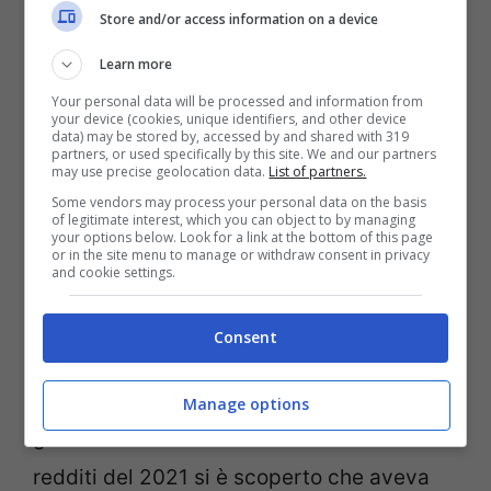
Store and/or access information on a device
Learn more
Silvio Berlusconi (Ansa Foto)
Your personal data will be processed and information from
your device (cookies, unique identifiers, and other device
data) may be stored by, accessed by and shared with 319
partners, or used specifically by this site. We and our partners
Stiamo parlando di quasi 50 milioni di euro
may use precise geolocation data.
List of partners.
che sono stati denunciati al Fisco. E’
Some vendors may process your personal data on the basis
of legitimate interest, which you can object to by managing
proprio Berlusconi si è piazzato al primo
your options below. Look for a link at the bottom of this page
or in the site menu to manage or withdraw consent in privacy
and cookie settings.
posto per patrimonio (che riguarda auto,
ville e soldi), sia nel Parlamento italiano
Consent
che in quello di
Bruxelles
. Non solo: anche
per quanto riguarda i leader di partito e di
Manage options
governo. Nell’ultima dichiarazione dei
redditi del 2021 si è scoperto che aveva