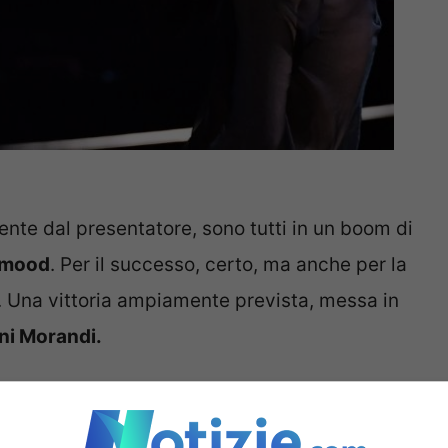
mente dal presentatore, sono tutti in un boom di
mood
. Per il successo, certo, ma anche per la
. Una vittoria ampiamente prevista, messa in
ni Morandi.
 Festival di Sanremo 2022: la classifica