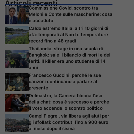
Articoli recenti
Commissione Covid, scontro tra
Meloni e Conte sulle mascherine: cosa
è accaduto
Caldo estremo Italia, altri 10 giorni di
afa: temporali al Nord e temperature
record fino a 48 gradi
Thailandia, strage in una scuola di
Bangkok: sale il bilancio di morti e dei
feriti. Il killer era uno studente di 14
anni
Francesco Guccini, perché le sue
canzoni continuano a parlare al
presente
Delmastro, la Camera blocca l’uso
della chat: cosa è successo e perché
il voto accende lo scontro politico
Campi Flegrei, via libera agli aiuti per
gli sfollati: contributi fino a 900 euro
al mese dopo il sisma