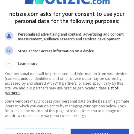
 utenti social e gli appassionati hanno capito
notizie.com asks for your consent to use your
 edizione vista e in lungo e in largo,
personal data for the following purposes:
altri protagonisti. Ad esempio
Ana Mena,
Personalised advertising and content, advertising and content
te, capace di coinvolgere e di ringraziare il
measurement, audience research and services development
n social anche per La Rappresentante di Lista.
Store and/or access information on a device
settimo posto, e sarà con certezza uno dei
Learn more
usa però l’edizione dei record, si punta già ad
Your personal data will be processed and information from your device
(cookies, unique identifiers, and other device data) may be stored by,
r festeggiano e sperano in un nuovo successo.
accessed by and shared with 319 partners, or used specifically by this
site. We and our partners may use precise geolocation data.
List of
partners.
n social per Mahmood: con
Some vendors may process your personal data on the basis of legitimate
interest, which you can object to by managing your options below. Look
for a link at the bottom of this page or in the site menu to manage or
withdraw consent in privacy and cookie settings.