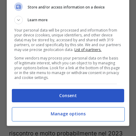
Store and/or access information on a device
La finale del Festival della Canzone
Learn more
Cristiana
è stata presentata da Fabrizio
Your personal data will be processed and information from
your device (cookies, unique identifiers, and other device
Venturi e Valentina Spampinato
. Il super
data) may be stored by, accessed by and shared with 319
partners, or used specifically by this site. We and our partners
ospite di questa ultimo appuntamento
may use precise geolocation data.
List of partners.
Some vendors may process your personal data on the basis
della kermesse canora è stato Vittorio
of legitimate interest, which you can object to by managing
your options below. Look for a link at the bottom of this page
Sgarbi, in collegamento video perché
or in the site menu to manage or withdraw consent in privacy
and cookie settings.
risultato positivo proprio pochi giorni
prima di arrivare a Sanremo per
Consent
partecipare all’altro Festival.
Manage options
Una prima edizione che ha avuto un ottimo
riscontro e molto probabilmente nel 2023