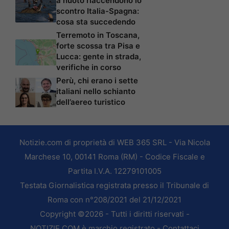
a nuoto riaccendono lo
scontro Italia-Spagna:
cosa sta succedendo
Terremoto in Toscana,
forte scossa tra Pisa e
Lucca: gente in strada,
verifiche in corso
Perù, chi erano i sette
italiani nello schianto
dell’aereo turistico
Notizie.com di proprietà di WEB 365 SRL - Via Nicola
Marchese 10, 00141 Roma (RM) - Codice Fiscale e
Partita I.V.A. 12279101005
Testata Giornalistica registrata presso il Tribunale di
Roma con n°208/2021 del 21/12/2021
Copyright ©2026 - Tutti i diritti riservati -
NOTIZIE.COM è marchio registrato -
Contattaci