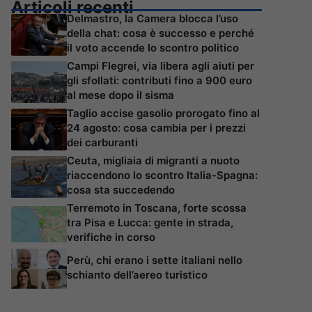
Articoli recenti
Delmastro, la Camera blocca l’uso
della chat: cosa è successo e perché
il voto accende lo scontro politico
Campi Flegrei, via libera agli aiuti per
gli sfollati: contributi fino a 900 euro
al mese dopo il sisma
Taglio accise gasolio prorogato fino al
24 agosto: cosa cambia per i prezzi
dei carburanti
Ceuta, migliaia di migranti a nuoto
riaccendono lo scontro Italia-Spagna:
cosa sta succedendo
Terremoto in Toscana, forte scossa
tra Pisa e Lucca: gente in strada,
verifiche in corso
Perù, chi erano i sette italiani nello
schianto dell’aereo turistico