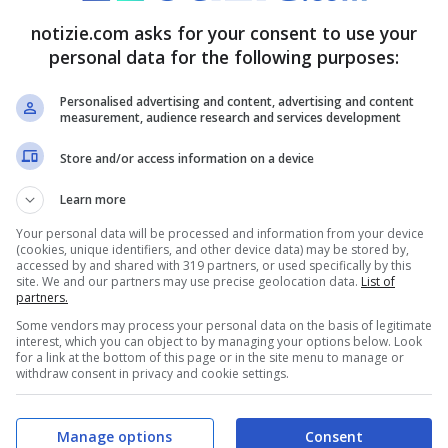
us
e di chi gli gravita attorno, a cominciare da
notizie.com asks for your consent to use your
sono previste tante altre sorprese nel corso dei
personal data for the following purposes:
lterneranno vip dello spettacolo, sportivi,
Personalised advertising and content, advertising and content
measurement, audience research and services development
Store and/or access information on a device
i i cachet del Festival di
Learn more
Your personal data will be processed and information from your device
(cookies, unique identifiers, and other device data) may be stored by,
accessed by and shared with 319 partners, or used specifically by this
site. We and our partners may use precise geolocation data.
List of
partners.
Some vendors may process your personal data on the basis of legitimate
interest, which you can object to by managing your options below. Look
for a link at the bottom of this page or in the site menu to manage or
withdraw consent in privacy and cookie settings.
Manage options
Consent