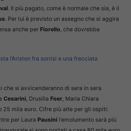
ival
. Il più pagato, come è normale che sia, è il
us
. Per lui è previsto un assegno che si aggira
pensa anche per
Fiorello
, che dovrebbe
ta l’Ariston fra sorrisi e una frecciata
i che si avvicenderanno di sera in sera
na
Cesarini
, Drusilla
Foer
, Maria Chiara
5 mila euro. Cifre più alte per gli ospiti:
ntre per Laura
Pausini
l’emolumento sarà più
inaugurale si sono portati a casa 80 mila euro.