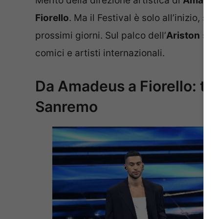
Merito della direzione artistica di
Amade
Fiorello
. Ma il Festival è solo all’inizio, 
prossimi giorni. Sul palco dell’
Ariston
si a
comici e artisti internazionali.
Da Amadeus a Fiorello: tutt
Sanremo