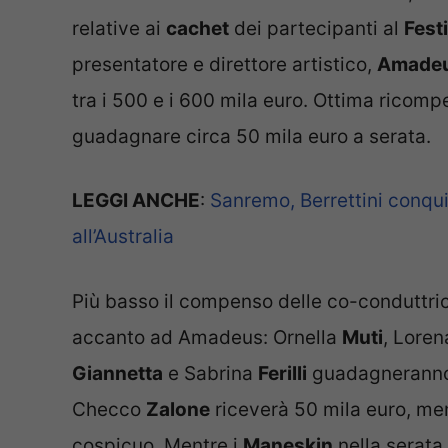
relative ai
cachet
dei partecipanti al
Fest
presentatore e direttore artistico,
Amade
tra i 500 e i 600 mila euro. Ottima ricom
guadagnare circa 50 mila euro a serata.
LEGGI ANCHE
:
Sanremo, Berrettini conquis
all’Australia
Più basso il compenso delle co-conduttric
accanto ad Amadeus: Ornella
Muti
, Lore
Giannetta
e Sabrina
Ferilli
guadagneranno 2
Checco
Zalone
riceverà 50 mila euro, me
cospicuo. Mentre i
Maneskin
nella serata 