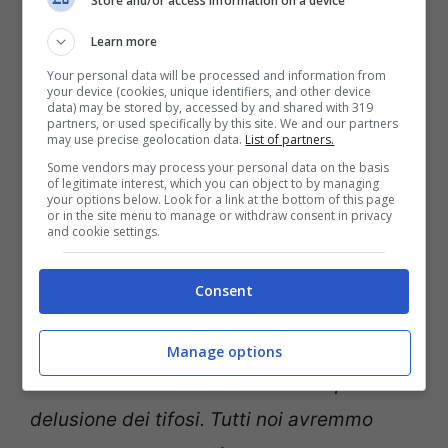
Store and/or access information on a device
Learn more
Your personal data will be processed and information from
your device (cookies, unique identifiers, and other device
data) may be stored by, accessed by and shared with 319
partners, or used specifically by this site. We and our partners
may use precise geolocation data.
List of partners.
Some vendors may process your personal data on the basis
of legitimate interest, which you can object to by managing
your options below. Look for a link at the bottom of this page
or in the site menu to manage or withdraw consent in privacy
Roberto Rambaudi e Vincenzo D’Amico
and cookie settings.
Ma c’è anche chi prova ad andare oltre,
Consent
come
Riccardo Cucchi
, storico
radiocronista di
Tutto il Calcio Minuto per
Manage options
Minuto
e tifosi biancoceleste. “
Capisco la
delusione dei tifosi. Tutti noi avremmo