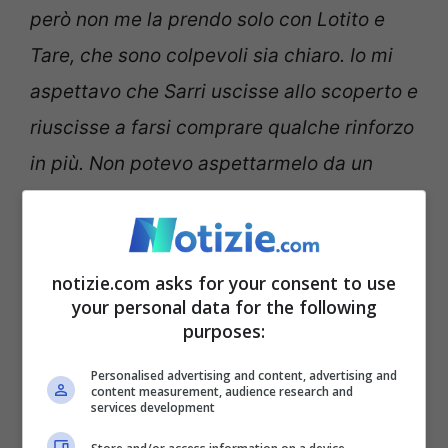
però non me la prendo solo con Lotito e
Tare, che sono colpevoli sia chiaro. Io mi
aspettavo che Sarri uscisse allo scoperto e
riuscisse a farsi comprare qualche rinforzo
in più. Non potevo aspettarmelo da un
allenatore giovane e proveniente dalla
Primavera come Inzaghi, ma da Sarri si.
Aspetto delle dichiarazioni chiare da parte
notizie.com asks for your consent to use
your personal data for the following
sua, sennò devo pensare che sposi anche
purposes:
lui questo modo di lavorare e gli stessi
Personalised advertising and content, advertising and
obiettivi della società”.
content measurement, audience research and
services development