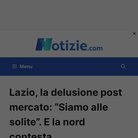
Vai
al
contenuto
Menu
Lazio, la delusione post
mercato: “Siamo alle
solite”. E la nord
contesta