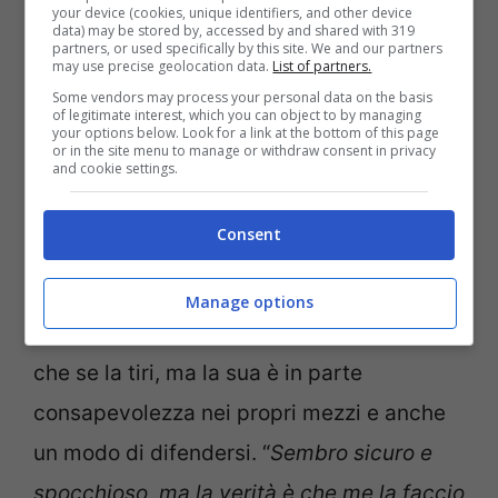
your device (cookies, unique identifiers, and other device
andato bene all’inizio, dove Auger-
data) may be stored by, accessed by and shared with 319
partners, or used specifically by this site. We and our partners
Ailassime mi ha preso davvero a pallate,
may use precise geolocation data.
List of partners.
Some vendors may process your personal data on the basis
non ha sbagliato niente, poi Novak nella
of legitimate interest, which you can object to by managing
your options below. Look for a link at the bottom of this page
mia testa mi ha ispirato e sono partito,
or in the site menu to manage or withdraw consent in privacy
and cookie settings.
giocando meglio. Ho visto la percentuale
delle prime palle e devo fare i complimenti
Consent
a me stesso”.
Manage options
Da come parla, il russo sembra sempre
che se la tiri, ma la sua è in parte
consapevolezza nei propri mezzi e anche
un modo di difendersi. “
Sembro sicuro e
spocchioso, ma la verità è che me la faccio