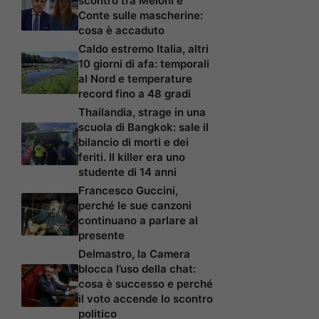
scontro tra Meloni e
Conte sulle mascherine:
cosa è accaduto
Caldo estremo Italia, altri
10 giorni di afa: temporali
al Nord e temperature
record fino a 48 gradi
Thailandia, strage in una
scuola di Bangkok: sale il
bilancio di morti e dei
feriti. Il killer era uno
studente di 14 anni
Francesco Guccini,
perché le sue canzoni
continuano a parlare al
presente
Delmastro, la Camera
blocca l’uso della chat:
cosa è successo e perché
il voto accende lo scontro
politico