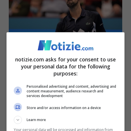
Novak Djokovic ©Getty Images
notizie.com asks for your consent to use
your personal data for the following
purposes:
Per Medvedev arrivare in semifinale agli
Australian Open è un grandissimo
Personalised advertising and content, advertising and
content measurement, audience research and
traguardo, anche perché, mancando
services development
Djokovic, è lui il favorito principale alla
Store and/or access information on a device
vittoria finale, ma c’è un piccolo rimpianto:
Learn more
“Ho fatto una partita strana, non sono
Your personal data will be processed and information from