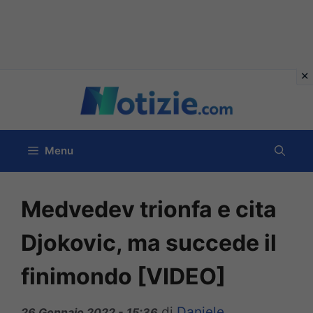
Vai
al
contenuto
Menu
Medvedev trionfa e cita
Djokovic, ma succede il
finimondo [VIDEO]
di
Daniele
26 Gennaio 2022 - 15:36