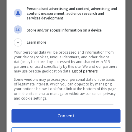
frattura al perone è qualcosa di risolvibile.
Personalised advertising and content, advertising and
content measurement, audience research and
Quindi dipende tutto dalle condizioni del
services development
crociato”.
Store and/or access information on a device
Learn more
“E’ complicato, ma lei ha
Your personal data will be processed and information from
your device (cookies, unique identifiers, and other device
forza e costanza”
data) may be stored by, accessed by and shared with 319
partners, or used specifically by this site. We and our partners
may use precise geolocation data.
List of partners.
Some vendors may process your personal data on the basis
of legitimate interest, which you can object to by managing
your options below. Look for a link at the bottom of this page
or in the site menu to manage or withdraw consent in privacy
and cookie settings.
Consent