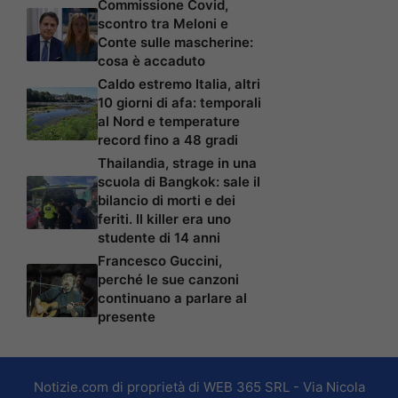
Commissione Covid,
scontro tra Meloni e
Conte sulle mascherine:
cosa è accaduto
Caldo estremo Italia, altri
10 giorni di afa: temporali
al Nord e temperature
record fino a 48 gradi
Thailandia, strage in una
scuola di Bangkok: sale il
bilancio di morti e dei
feriti. Il killer era uno
studente di 14 anni
Francesco Guccini,
perché le sue canzoni
continuano a parlare al
presente
Notizie.com di proprietà di WEB 365 SRL - Via Nicola