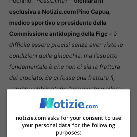
Pechino. “
Possibilità?
–
dichiara in
esclusiva a Notizie.com Pino Capua,
medico sportivo e presidente della
Commissione antidoping della Figc –
è
difficile essere precisi senza aver visto le
condizioni delle ginocchia, ma l’aspetto
fondamentale è che non ci sia la frattura
del crociato. Se ci fosse una frattura lì,
sarebbe obbligatorio l’intervento e allora
diventerebbe impossibile un tentativo di
recupero. Pensare poi di gareggiare con un
notizie.com asks for your consent to use
crociato rotto sarebbe impossibile perchè
your personal data for the following
purposes:
il ginocchio non reggerebbe. La mini