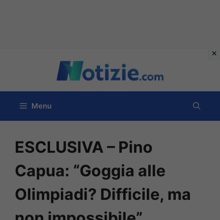
Vai
al
contenuto
Menu
ESCLUSIVA – Pino
Capua: “Goggia alle
Olimpiadi? Difficile, ma
non impossibile”