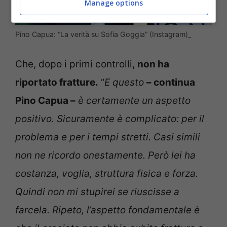
Manage options
Pino Capua: “La verità su Sofia Goggia” (Instagram)_
Che, dopo i primi controlli,
non ha
riportato fratture.
“
E questo
– continua
Pino Capua –
è certamente un aspetto
positivo. Sicuramente è complicato: per il
problema e per i tempi stretti. Casi simili
non ne ricordo onestamente. Però lei ha
costanza, voglia, struttura fisica e forza.
Quindi non mi stupirei se riuscisse a
farcela. Ripeto, l’aspetto fondamentale è