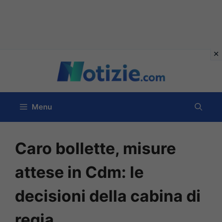
Vai
al
contenuto
Menu
Caro bollette, misure
attese in Cdm: le
decisioni della cabina di
regia