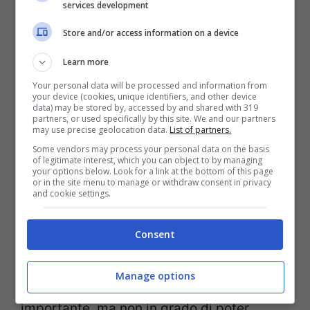
services development
Store and/or access information on a device
In arrivo i ristori per i settori più colpiti dal Covid © Ansa
Learn more
Your personal data will be processed and information from
In Cdm, come detto,
sarà dato il via libera
your device (cookies, unique identifiers, and other device
data) may be stored by, accessed by and shared with 319
ai ristori da 1,6 miliardi di euro per le
partners, or used specifically by this site. We and our partners
may use precise geolocation data.
List of partners.
aziende più colpite dal Covid
. Sostegni
Some vendors may process your personal data on the basis
of legitimate interest, which you can object to by managing
economici che riguarderanno in particolare
your options below. Look for a link at the bottom of this page
or in the site menu to manage or withdraw consent in privacy
i settori del turismo, della cultura, dello
and cookie settings.
sport, del tessile e della moda, del
Consent
catering, degli eventi e del wedding.
Manage options
Si tratta di un aiuto sicuramente
importante, ma non in grado di poter