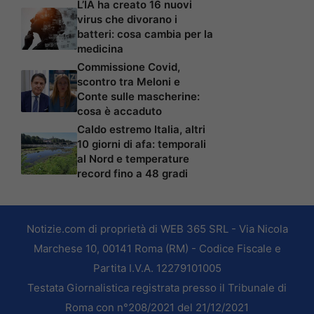
L’IA ha creato 16 nuovi
virus che divorano i
batteri: cosa cambia per la
medicina
Commissione Covid,
scontro tra Meloni e
Conte sulle mascherine:
cosa è accaduto
Caldo estremo Italia, altri
10 giorni di afa: temporali
al Nord e temperature
record fino a 48 gradi
Notizie.com di proprietà di WEB 365 SRL - Via Nicola
Marchese 10, 00141 Roma (RM) - Codice Fiscale e
Partita I.V.A. 12279101005
Testata Giornalistica registrata presso il Tribunale di
Roma con n°208/2021 del 21/12/2021