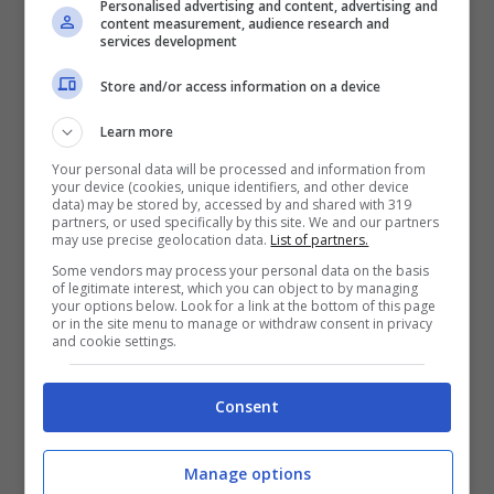
Personalised advertising and content, advertising and
Parlando di percentuali: la fetta dei film
content measurement, audience research and
services development
Usa
in
Cina
si è ridotta dal 46% del 2020
Store and/or access information on a device
fino al 39% del 2021. Al contrario,
Learn more
naturalmente, è aumentata la quota dei
Your personal data will be processed and information from
film cinesi. L’obiettivo sarebbe quello di
your device (cookies, unique identifiers, and other device
data) may be stored by, accessed by and shared with 319
trasformare la Cina in una
potenza
partners, or used specifically by this site. We and our partners
may use precise geolocation data.
List of partners.
cinematografica entro il 2035
. Negli ultimi
Some vendors may process your personal data on the basis
of legitimate interest, which you can object to by managing
due anni (2020 e 2021) avrebbe già
your options below. Look for a link at the bottom of this page
or in the site menu to manage or withdraw consent in privacy
superato gli Stati Uniti per numero di
and cookie settings.
biglietti venduti
. I film cinesi, dati alla
Consent
mano, per ottenere il successo infatti non
hanno bisogno del consenso
Manage options
internazionale. Non serve un’audience