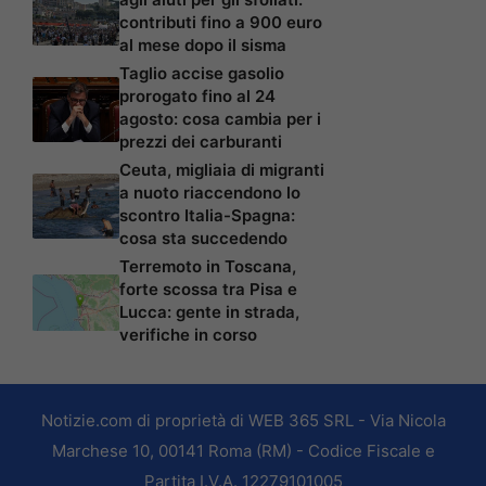
contributi fino a 900 euro
al mese dopo il sisma
Taglio accise gasolio
prorogato fino al 24
agosto: cosa cambia per i
prezzi dei carburanti
Ceuta, migliaia di migranti
a nuoto riaccendono lo
scontro Italia-Spagna:
cosa sta succedendo
Terremoto in Toscana,
forte scossa tra Pisa e
Lucca: gente in strada,
verifiche in corso
Notizie.com di proprietà di WEB 365 SRL - Via Nicola
Marchese 10, 00141 Roma (RM) - Codice Fiscale e
Partita I.V.A. 12279101005