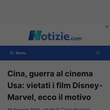
Vai
al
contenuto
Menu
Cina, guerra al cinema
Usa: vietati i film Disney-
Marvel, ecco il motivo
di
Carlo Roscito
19 Gennaio 2022 - 11:20