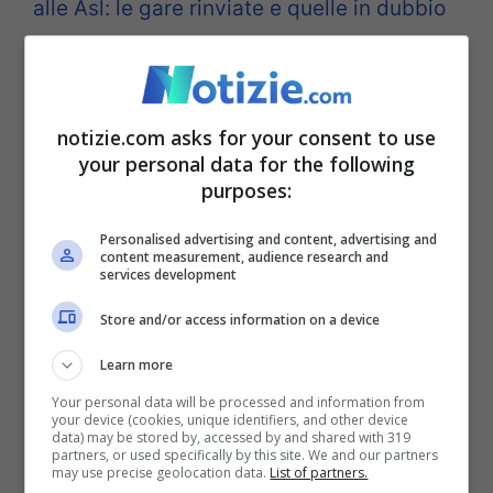
alle Asl: le gare rinviate e quelle in dubbio
Serve responsabilità,
opportuno andare avanti?
notizie.com asks for your consent to use
your personal data for the following
purposes:
Personalised advertising and content, advertising and
content measurement, audience research and
services development
Store and/or access information on a device
Learn more
Your personal data will be processed and information from
your device (cookies, unique identifiers, and other device
data) may be stored by, accessed by and shared with 319
partners, or used specifically by this site. We and our partners
may use precise geolocation data.
List of partners.