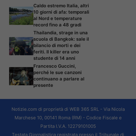
Caldo estremo Italia, altri
10 giorni di afa: temporali
al Nord e temperature
record fino a 48 gradi
Thailandia, strage in una
scuola di Bangkok: sale il
bilancio di morti e dei
feriti. Il killer era uno
studente di 14 anni
Francesco Guccini,
perché le sue canzoni
continuano a parlare al
presente
Notizie.com di proprietà di WEB 365 SRL - Via Nicola
Marchese 10, 00141 Roma (RM) - Codice Fiscale e
Partita I.V.A. 12279101005
Testata Giornalistica registrata presso il Tribunale di