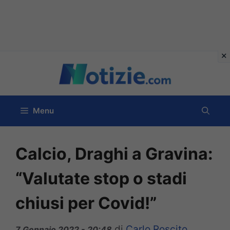
Vai
al
contenuto
Menu
Calcio, Draghi a Gravina:
“Valutate stop o stadi
chiusi per Covid!”
di
Carlo Roscito
7 Gennaio 2022 - 20:48