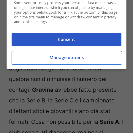
Mario Draghi avrebbe chiesto responsabilità al mondo del
Some vendors may process your personal data on the basis
of legitimate interest, which you can object to by managing
calcio (Ansa Foto)
your options below. Look for a link at the bottom of this page
or in the site menu to manage or withdraw consent in privacy
and cookie settings.
Una chiacchierata senza
nessun aut aut
o
tensioni sullo sfondo, ma con la
Consent
consapevolezza che possa esserci una
nuova decisione che porterà la chiusura
Manage options
degli stadi nel giro di 2-3 settimane
qualora non diminuisse il numero dei
contagi.
Gravina
avrebbe fatto presente
che la Serie B, la Serie C e i campionato
dilettantistici e giovanili siano già stati
fermati. Cosa non possibile per la
Serie A
. I
club sono tutti d’accordo, ma non si