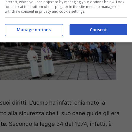
interest, which you can object to by managing your options below. Look
for a link at the bottom of this page or in the site menu to manage or
withdraw consent in privacy and cookie settings.
Manage options
Consent
 suoi diritti. L’uomo ha infatti chiamato la
etto alla sicurezza che il suo cane guida gli era
rte
. Secondo la legge 34 del 1974, infatti, è