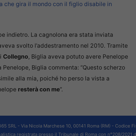
che gira il mondo con il figlio disabile in
pe indietro. La cagnolona era stata inviata
aveva svolto l’addestramento nel 2010. Tramite
di
Collegno
, Biglia aveva potuto avere Penelope
ua Penelope, Biglia commenta: “Questo scherzo
simile alla mia, poiché ho perso la vista a
enelope
resterà con me
“.
365 SRL - Via Nicola Marchese 10, 00141 Roma (RM) - Codice Fis
alistica registrata presso il Tribunale di Roma con n°208/2021 