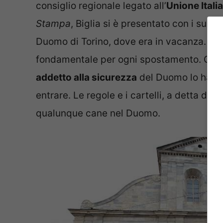
consiglio regionale legato all’
Unione Itali
Stampa
, Biglia si è presentato con i suoi 
Duomo di Torino, dove era in vacanza. In 
fondamentale per ogni spostamento. Quand
addetto alla sicurezza
del Duomo lo ha fe
entrare. Le regole e i cartelli, a detta dell
qualunque cane nel Duomo.