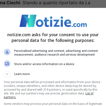
ana Ciechi
. Stando a quanto riportato da
La
familiari ed il suo cane guida all’entrata del
quanto non vedente, il suo cane guida gli è
o Vittorino ha provato ad entrare nel sito, un
notizie.com asks for your consent to use your
rmato, impedendo al suo cane guida di
personal data for the following purposes:
’addetto alla sicurezza, vietavano l’entrata di
Personalised advertising and content, advertising and content
measurement, audience research and services development
Store and/or access information on a device
Learn more
Your personal data will be processed and information from your device
(cookies, unique identifiers, and other device data) may be stored by,
accessed by and shared with 319 partners, or used specifically by this
site. We and our partners may use precise geolocation data.
List of
partners.
Some vendors may process your personal data on the basis of legitimate