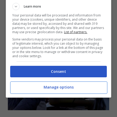
Learn more
Leggi anche:
Djokovic in campo con
Your personal data will be processed and information from
your device (cookies, unique identifiers, and other device
deroga sul vaccino Covid: scoppia la
data) may be stored by, accessed by and shared with 319
partners, or used specifically by this site. We and our partners
bufera
may use precise geolocation data.
List of partners.
Some vendors may process your personal data on the basis
of legitimate interest, which you can object to by managing
your options below. Look for a link at the bottom of this page
or in the site menu to manage or withdraw consent in privacy
and cookie settings.
Consent
Manage options