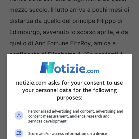
mezzo secolo. Il lutto arriva a pochi mesi di
distanza da quello del principe Filippo di
Edimburgo, avvenuto lo scorso aprile, e da
quello di Ann Fortune FitzRoy, amica e
confidente di Elisabetta II. “
Se per tanti è
un periodo di allegria e felicità, Natale può
essere difficile per chi ha perso persone
notizie.com asks for your consent to use
care. Quest’anno, soprattutto, capisco
your personal data for the following
purposes:
perché
“, ha detto la sovrana nel
tradizionale discorso di Natale, aprendo
Personalised advertising and content, advertising and
content measurement, audience research and
una parentesi sulla sua vita privata,
services development
sull’amore e sulle mancanze.
Store and/or access information on a device