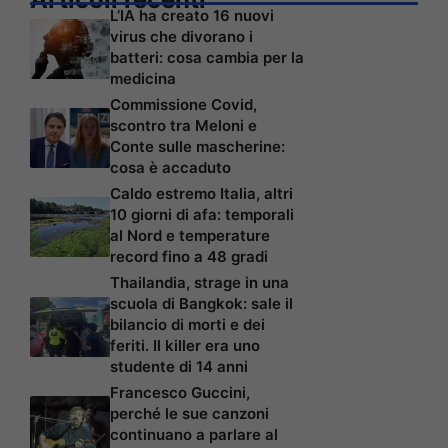
L’IA ha creato 16 nuovi
virus che divorano i
batteri: cosa cambia per la
medicina
Commissione Covid,
scontro tra Meloni e
Conte sulle mascherine:
cosa è accaduto
Caldo estremo Italia, altri
10 giorni di afa: temporali
al Nord e temperature
record fino a 48 gradi
Thailandia, strage in una
scuola di Bangkok: sale il
bilancio di morti e dei
feriti. Il killer era uno
studente di 14 anni
Francesco Guccini,
perché le sue canzoni
continuano a parlare al