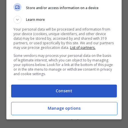
Store and/or access information on a device
Learn more
Antonella Veltri chiede al Governo un intervento per
mettere fine a queste tragedie (screenshot video YouTube)
Your personal data will be processed and information from
your device (cookies, unique identifiers, and other device
data) may be stored by, accessed by and shared with 319
partners, or used specifically by this site. We and our partners
La presidente di D.I.Re ha sottolineato
may use precise geolocation data.
List of partners.
come “
deve essere sempre fatta una
Some vendors may process your personal data on the basis
of legitimate interest, which you can object to by managing
your options below. Look for a link at the bottom of this page
valutazione del rischio
e questa deve
or in the site menu to manage or withdraw consent in privacy
and cookie settings.
assolutamente essere più rigorosa che mai
in presenza di minori […]. I centri
Consent
antiviolenza vanno coinvolti ed individuati
sulla base delle disposizioni previste dalla
Manage options
convenzione di Istanbul […]
“.