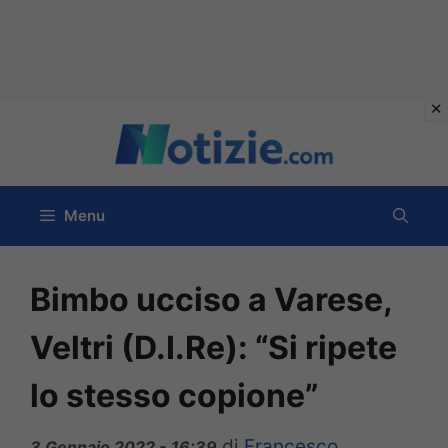
Vai
al
contenuto
Menu
Bimbo ucciso a Varese,
Veltri (D.I.Re): “Si ripete
lo stesso copione”
di
Francesco
3 Gennaio 2022 - 16:39