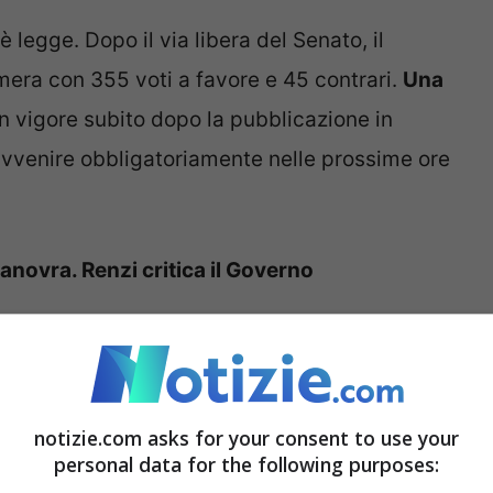
legge. Dopo il via libera del Senato, il
era con 355 voti a favore e 45 contrari.
Una
n vigore subito dopo la pubblicazione in
avvenire obbligatoriamente nelle prossime ore
novra. Renzi critica il Governo
 di una lunga discussione all’interno della
 e tensioni tra i partiti
, ma alla fine il premier
o e far approvare in Parlamento una legge di
notizie.com asks for your consent to use your
lanciare il Paese e aiutare le famiglie dopo due
personal data for the following purposes: