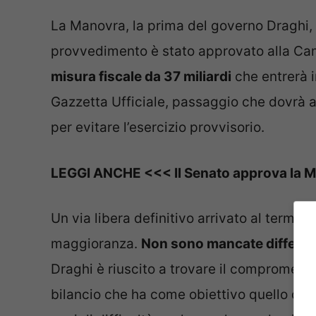
La Manovra, la prima del governo Draghi, è 
provvedimento è stato approvato alla Cam
misura fiscale da 37 miliardi
che entrerà i
Gazzetta Ufficiale, passaggio che dovrà 
per evitare l’esercizio provvisorio.
LEGGI ANCHE <<< Il Senato approva la Ma
Un via libera definitivo arrivato al termine
maggioranza.
Non sono mancate differenze
Draghi è riuscito a trovare il compromess
bilancio che ha come obiettivo quello di ri