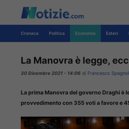
Vai
al
contenuto
Cronaca
Politica
Economia
Esteri
La Manovra è legge, ecco
30 Dicembre 2021 - 14:06
di
Francesco Spagno
La prima Manovra del governo Draghi è leg
provvedimento con 355 voti a favore e 45