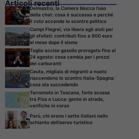
Articoli recenti
Delmastro, la Camera blocca l’uso
della chat: cosa è successo e perché
il voto accende lo scontro politico
Campi Flegrei, via libera agli aiuti per
gli sfollati: contributi fino a 900 euro
al mese dopo il sisma
Taglio accise gasolio prorogato fino al
24 agosto: cosa cambia per i prezzi
dei carburanti
Ceuta, migliaia di migranti a nuoto
riaccendono lo scontro Italia-Spagna:
cosa sta succedendo
Terremoto in Toscana, forte scossa
tra Pisa e Lucca: gente in strada,
verifiche in corso
Perù, chi erano i sette italiani nello
schianto dell’aereo turistico