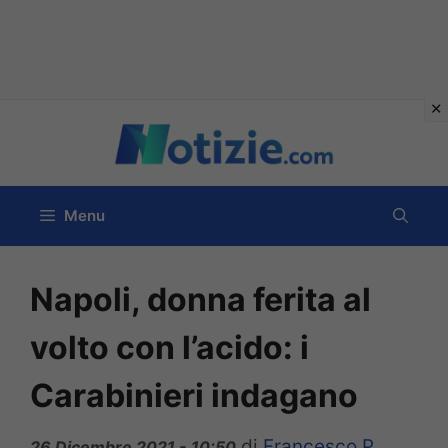
Vai
al
contenuto
Menu
Napoli, donna ferita al
volto con l’acido: i
Carabinieri indagano
di
Francesco P
26 Dicembre 2021 - 10:50