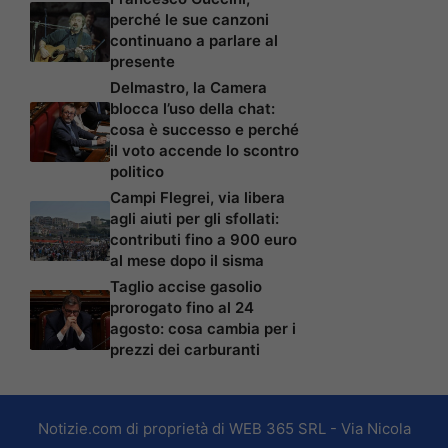
perché le sue canzoni
continuano a parlare al
presente
Delmastro, la Camera
blocca l’uso della chat:
cosa è successo e perché
il voto accende lo scontro
politico
Campi Flegrei, via libera
agli aiuti per gli sfollati:
contributi fino a 900 euro
al mese dopo il sisma
Taglio accise gasolio
prorogato fino al 24
agosto: cosa cambia per i
prezzi dei carburanti
Notizie.com di proprietà di WEB 365 SRL - Via Nicola