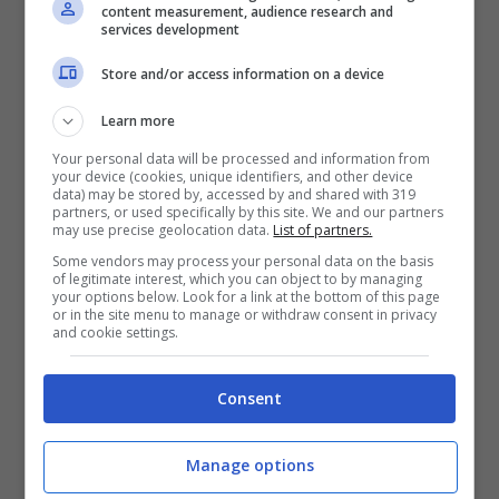
content measurement, audience research and
services development
Store and/or access information on a device
Violenza sulle donne e femminicidi, si chiude un anno
molto difficile
Learn more
Your personal data will be processed and information from
Centotre.
Sono le vite spezzate da uomini
your device (cookies, unique identifiers, and other device
data) may be stored by, accessed by and shared with 319
partners, or used specifically by this site. We and our partners
che hanno ucciso donne in Italia. Nel 2021
may use precise geolocation data.
List of partners.
il bilancio è pesantissimo. E dietro ci sono
Some vendors may process your personal data on the basis
of legitimate interest, which you can object to by managing
storie di difficoltà in rapporti complicati,
your options below. Look for a link at the bottom of this page
or in the site menu to manage or withdraw consent in privacy
and cookie settings.
ma anche mancate denunce, la speranza
delle donne di cambiare qualcosa. Senza
Consent
però riuscirci. I femminicidi quest’anno
sono addirittura di più rispetto all’anno
Manage options
scorso.