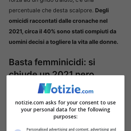
percentuale che desta scalpore.
Degli
omicidi raccontati dalle cronache nel
2021, circa il 40% sono stati compiuti da
uomini decisi a togliere la vita alle donne.
Basta femminicidi: si
chiude un 2021 nero
notizie.com asks for your consent to use
your personal data for the following
purposes:
Personalised advertising and content, advertising and