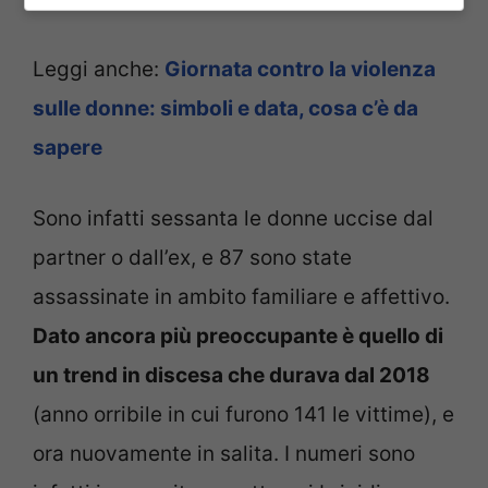
Leggi anche:
Giornata contro la violenza
sulle donne: simboli e data, cosa c’è da
sapere
Sono infatti sessanta le donne uccise dal
partner o dall’ex, e 87 sono state
assassinate in ambito familiare e affettivo.
Dato ancora più preoccupante è quello di
un trend in discesa che durava dal 2018
(anno orribile in cui furono 141 le vittime), e
ora nuovamente in salita. I numeri sono