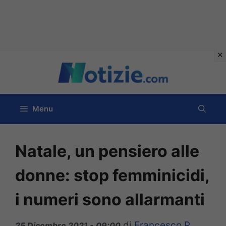
Vai
al
contenuto
Menu
Natale, un pensiero alle
donne: stop femminicidi,
i numeri sono allarmanti
di
Francesco P
25 Dicembre 2021 - 09:00