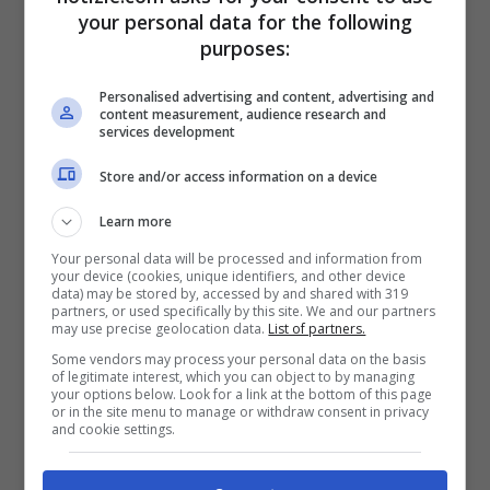
your personal data for the following
vedere al meglio
purposes:
Negli ultimi giorni, rispetto agli inizi di
Personalised advertising and content, advertising and
content measurement, audience research and
dicembre, la stella ha acquisito luminosità
services development
avvicinandosi al Sole e alla Terra,
Store and/or access information on a device
aumentando di oltre nove volte.
Questo fa
Learn more
in modo che sarà possibile vederla
, ma
Your personal data will be processed and information from
your device (cookies, unique identifiers, and other device
non sarà necessariamente facile. La
data) may be stored by, accessed by and shared with 319
partners, or used specifically by this site. We and our partners
ragione? Oltre alla precisa collocazione in
may use precise geolocation data.
List of partners.
Some vendors may process your personal data on the basis
cielo, c’è anche quella della luce del
of legitimate interest, which you can object to by managing
your options below. Look for a link at the bottom of this page
crepuscolo serale. E il fatto che la Luna,
or in the site menu to manage or withdraw consent in privacy
and cookie settings.
quasi piena e posizionata a est, potrebbe
offuscarla a causa della sua luminosità