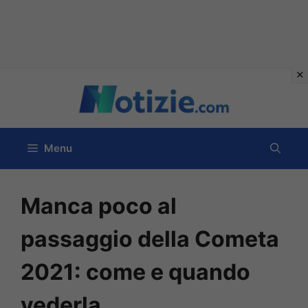
Vai
al
contenuto
Menu
Manca poco al
passaggio della Cometa
2021: come e quando
vederla