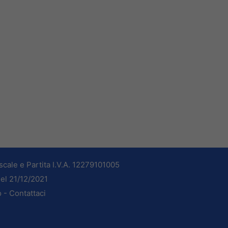
cale e Partita I.V.A. 12279101005
del 21/12/2021
o -
Contattaci