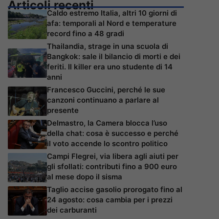
Articoli recenti
Caldo estremo Italia, altri 10 giorni di
afa: temporali al Nord e temperature
record fino a 48 gradi
Thailandia, strage in una scuola di
Bangkok: sale il bilancio di morti e dei
feriti. Il killer era uno studente di 14
anni
Francesco Guccini, perché le sue
canzoni continuano a parlare al
presente
Delmastro, la Camera blocca l’uso
della chat: cosa è successo e perché
il voto accende lo scontro politico
Campi Flegrei, via libera agli aiuti per
gli sfollati: contributi fino a 900 euro
al mese dopo il sisma
Taglio accise gasolio prorogato fino al
24 agosto: cosa cambia per i prezzi
dei carburanti