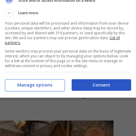
Store and/or access information on a device
ordo della quale ha percorso 500 chilometri per
Learn more
 Ariano Irpino, in provincia di Avellino. Il 17
Your personal data will be processed and information from your device
(cookies, unique identifiers, and other device data) may be stored by,
novato la patente scaduta proprio il giorno
accessed by and shared with 319 partners, or used specifically by this
site. We and our partners may use precise geolocation data.
List of
 il tempo sembra non essere passato. Vedovo
partners.
Some vendors may process your personal data on the basis of legitimate
 moltissimi amici. Ha effettuato la terza dose del
interest, which you can object to by managing your options below. Look
for a link at the bottom of this page or in the site menu to manage or
volta di Rimini, da solo, alla guida della sua
withdraw consent in privacy and cookie settings.
Manage options
Consent
ont del Governo: l’alternativa però è