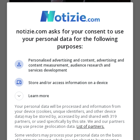
Il commento di Vittorio Sgarbi a quanto successo a Roma
© Getty Images
notizie.com asks for your consent to use
your personal data for the following
Il video è diventato subito virale e in molti
purposes:
hanno criticato la reazione dei poliziotti.
Personalised advertising and content, advertising and
Tra i più duri Vittorio
Sgarbi
che, con un
content measurement, audience research and
services development
video postato sui social, ha attaccato gli
Store and/or access information on a device
agenti: “
Si può discutere se sia lecito o no
fare il bagno in una fontana
– ha
Learn more
sottolineato il critico d’arte riportato da
Your personal data will be processed and information from
your device (cookies, unique identifiers, and other device
data) may be stored by, accessed by and shared with 319
nextquotidiano.it –
ma che 15 poliziotti
partners, or used specifically by this site. We and our partners
may use precise geolocation data.
List of partners.
picchino con un manganello una persona
Some vendors may process your personal data on the basis