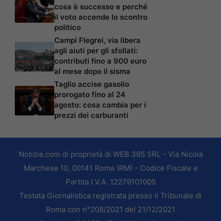
cosa è successo e perché
il voto accende lo scontro
politico
Campi Flegrei, via libera
agli aiuti per gli sfollati:
contributi fino a 900 euro
al mese dopo il sisma
Taglio accise gasolio
prorogato fino al 24
agosto: cosa cambia per i
prezzi dei carburanti
Notizie.com di proprietà di WEB 365 SRL - Via Nicola
Marchese 10, 00141 Roma (RM) - Codice Fiscale e
Partita I.V.A. 12279101005
Testata Giornalistica registrata presso il Tribunale di
Roma con n°208/2021 del 21/12/2021