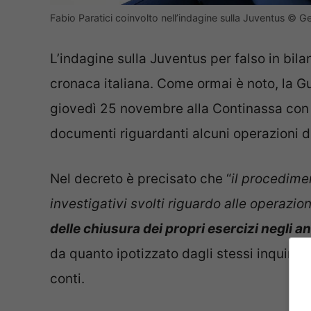
Fabio Paratici coinvolto nell’indagine sulla Juventus © G
L’indagine sulla Juventus per falso in bil
cronaca italiana. Come ormai è noto, la Gu
giovedì 25 novembre alla Continassa co
documenti riguardanti alcuni operazioni d
Nel decreto è precisato che “
il procedime
investigativi svolti riguardo alle operazio
delle chiusura dei propri esercizi negli 
da quanto ipotizzato dagli stessi inquiren
conti.