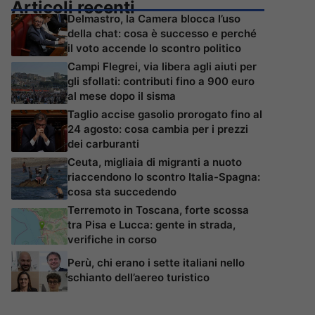
Articoli recenti
Delmastro, la Camera blocca l’uso
della chat: cosa è successo e perché
il voto accende lo scontro politico
Campi Flegrei, via libera agli aiuti per
gli sfollati: contributi fino a 900 euro
al mese dopo il sisma
Taglio accise gasolio prorogato fino al
24 agosto: cosa cambia per i prezzi
dei carburanti
Ceuta, migliaia di migranti a nuoto
riaccendono lo scontro Italia-Spagna:
cosa sta succedendo
Terremoto in Toscana, forte scossa
tra Pisa e Lucca: gente in strada,
verifiche in corso
Perù, chi erano i sette italiani nello
schianto dell’aereo turistico