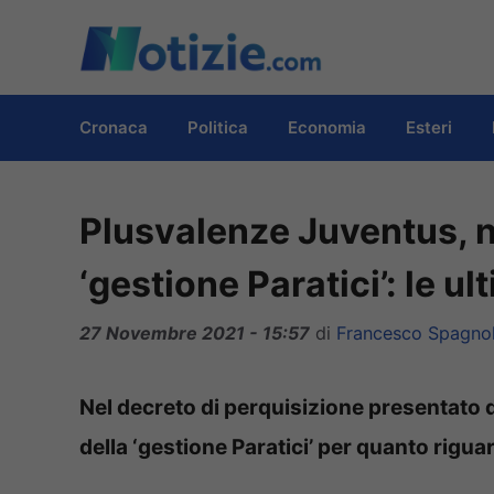
Vai
al
contenuto
Cronaca
Politica
Economia
Esteri
Plusvalenze Juventus, ne
‘gestione Paratici’: le ul
27 Novembre 2021 - 15:57
di
Francesco Spagno
Nel decreto di perquisizione presentato d
della ‘gestione Paratici’ per quanto rigua