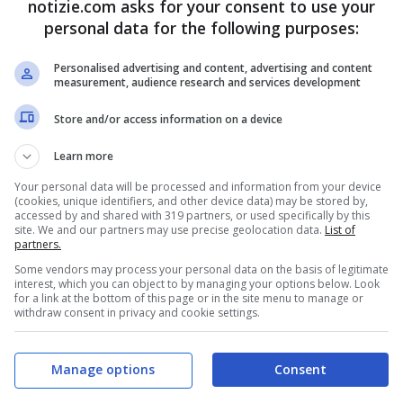
notizie.com asks for your consent to use your
ndagata per falso in bilancio, nomi grossi
personal data for the following purposes:
Personalised advertising and content, advertising and content
measurement, audience research and services development
carte pubblicate dalla Procura, non sono
Store and/or access information on a device
Learn more
Your personal data will be processed and information from your device
(cookies, unique identifiers, and other device data) may be stored by,
accessed by and shared with 319 partners, or used specifically by this
site. We and our partners may use precise geolocation data.
List of
partners.
Some vendors may process your personal data on the basis of legitimate
interest, which you can object to by managing your options below. Look
for a link at the bottom of this page or in the site menu to manage or
withdraw consent in privacy and cookie settings.
Manage options
Consent