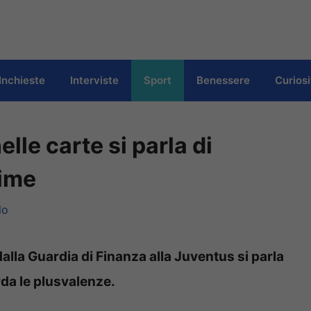
Inchieste
Interviste
Sport
Benessere
Curiosi
lle carte si parla di
time
lo
alla Guardia di Finanza alla Juventus si parla
rda le plusvalenze.