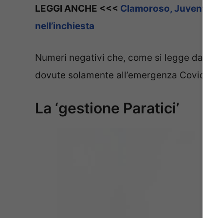
LEGGI ANCHE <<<
Clamoroso, Juventus i
nell’inchiesta
Numeri negativi che, come si legge dalle 
dovute solamente all’emergenza Covid.
La ‘gestione Paratici’