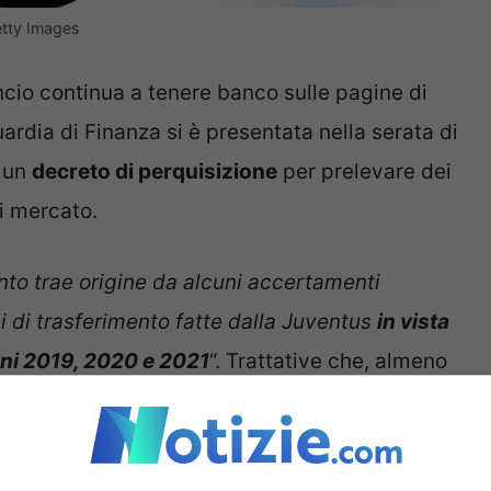
etty Images
ancio continua a tenere banco sulle pagine di
ardia di Finanza si è presentata nella serata di
n un
decreto di perquisizione
per prelevare dei
i mercato.
nto trae origine da alcuni accertamenti
ni di trasferimento fatte dalla Juventus
in vista
anni 2019, 2020 e 2021
“. Trattative che, almeno
ti sono servite alla Juventus ad appianare i