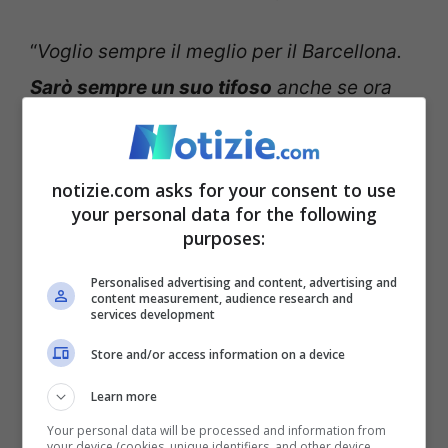
“
Voglio sempre il meglio per il Barcellona.
Sarò sempre un suo tifoso
anche se ora
non gioco più lì. Ho sempre detto che
prima o poi tornerò a Barcellona
perché è
notizie.com asks for your consent to use
casa mia e perché ci vivrò. E ovviamente
your personal data for the following
se posso contribuire e aiutare il club
mi
purposes:
piacerebbe tornare”,
ha dichiarato in una
Personalised advertising and content, advertising and
content measurement, audience research and
lunga intervista rilasciata al quotidiano
services development
spagnolo Marca, in cui dimostra di seguire
Store and/or access information on a device
sempre con attenzione le vicende del club.
Learn more
“
Xavi sarà un allenatore molto importante
Your personal data will be processed and information from
per i giovani calciatori
perché gli
your device (cookies, unique identifiers, and other device