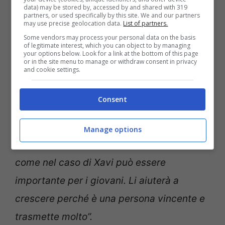
data) may be stored by, accessed by and shared with 319
partners, or used specifically by this site. We and our partners
insegnerà tanto. Con lui la squadra
may use precise geolocation data.
List of partners.
crescerà molto. Non ho alcun dubbio. Parlo
Some vendors may process your personal data on the basis
of legitimate interest, which you can object to by managing
spesso con Xavi. Da sempre. Siamo amici,
your options below. Look for a link at the bottom of this page
or in the site menu to manage or withdraw consent in privacy
and cookie settings.
abbiamo condiviso tante cose e da quando
se n’è andato siamo rimasti in contatto. Il
Consent
ritorno di Dani Alves mi ha sorpreso,
soprattutto in questo momento.
Penso che
Manage options
possa essere una buona aggiunta
, proprio
come nel caso di Xavi può essere
importante per i giovani. Li aiuterà a
crescere perché è una persona vincente e
trasmette molto”.