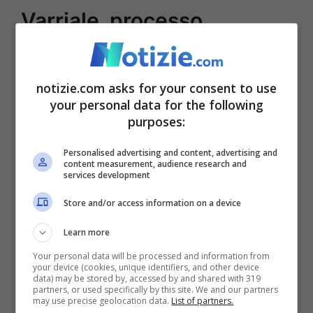
Varriale, processo
immediato: prove
schiaccianti a suo carico
notizie.com asks for your consent to use
your personal data for the following
purposes:
Personalised advertising and content, advertising and
content measurement, audience research and
services development
Store and/or access information on a device
Learn more
Your personal data will be processed and information from
your device (cookies, unique identifiers, and other device
Enrico Varriale (Getty Images)
data) may be stored by, accessed by and shared with 319
partners, or used specifically by this site. We and our partners
may use precise geolocation data.
List of partners.
L’accusa è di stalking e lesioni gravi,
e