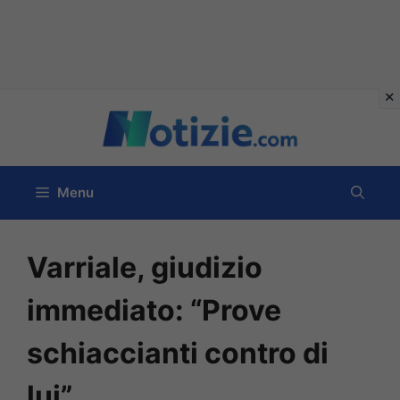
Vai
al
contenuto
Menu
Varriale, giudizio
immediato: “Prove
schiaccianti contro di
lui”