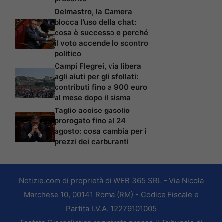
Delmastro, la Camera
blocca l’uso della chat:
cosa è successo e perché
il voto accende lo scontro
politico
Campi Flegrei, via libera
agli aiuti per gli sfollati:
contributi fino a 900 euro
al mese dopo il sisma
Taglio accise gasolio
prorogato fino al 24
agosto: cosa cambia per i
prezzi dei carburanti
Notizie.com di proprietà di WEB 365 SRL - Via Nicola
Marchese 10, 00141 Roma (RM) - Codice Fiscale e
Partita I.V.A. 12279101005