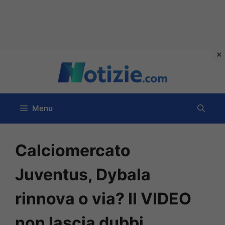
Vai
al
contenuto
Menu
Calciomercato
Juventus, Dybala
rinnova o via? Il VIDEO
non lascia dubbi