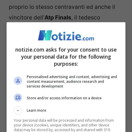
proprio lo stesso centravanti ed anche il
vincitore dell’
Atp Finals
, il tedesco
Alexander Zverev
.
Juventus, Dybala rinnova?
notizie.com asks for your consent to use
your personal data for the following
Arriva la conferma VIDEO
purposes:
Personalised advertising and content, advertising and
content measurement, audience research and
He’s a
@juventusfc
fan, but only
services development
for today 😜
Store and/or access information on a device
Learn more
2021 champion
@AlexZverev
Your personal data will be processed and information from
your device (cookies, unique identifiers, and other device
data) may be stored by, accessed by and shared with 319