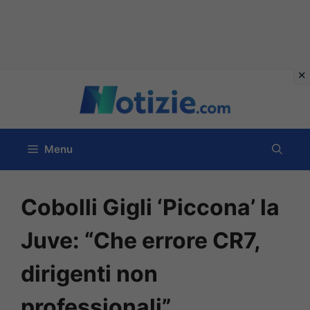
Vai
al
contenuto
Menu
Cobolli Gigli ‘Piccona’ la
Juve: “Che errore CR7,
dirigenti non
professionali”