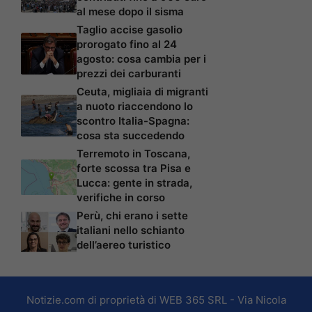
al mese dopo il sisma
Taglio accise gasolio
prorogato fino al 24
agosto: cosa cambia per i
prezzi dei carburanti
Ceuta, migliaia di migranti
a nuoto riaccendono lo
scontro Italia-Spagna:
cosa sta succedendo
Terremoto in Toscana,
forte scossa tra Pisa e
Lucca: gente in strada,
verifiche in corso
Perù, chi erano i sette
italiani nello schianto
dell’aereo turistico
Notizie.com di proprietà di WEB 365 SRL - Via Nicola