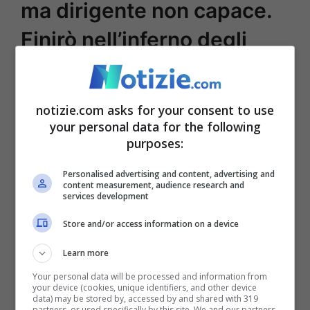
ma dirigente non capace.
Finirò nell’inferno degli
Elkan!
notizie.com asks for your consent to use
your personal data for the following
purposes:
Personalised advertising and content, advertising and
content measurement, audience research and
services development
Store and/or access information on a device
Learn more
Cristiano Ronado, tornato allo United in estate dopo
Your personal data will be processed and information from
l’esperienza alla Juventus
your device (cookies, unique identifiers, and other device
data) may be stored by, accessed by and shared with 319
partners, or used specifically by this site. We and our partners