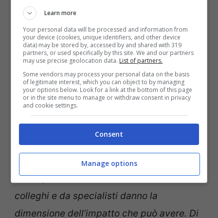
Learn more
Your personal data will be processed and information from
your device (cookies, unique identifiers, and other device
data) may be stored by, accessed by and shared with 319
partners, or used specifically by this site. We and our partners
may use precise geolocation data.
List of partners.
Some vendors may process your personal data on the basis
of legitimate interest, which you can object to by managing
your options below. Look for a link at the bottom of this page
or in the site menu to manage or withdraw consent in privacy
Pregliasco alza l’allarme ma indica la strada da seguire
and cookie settings.
(Getty Images)
Consent
A La7 Pregliasco ha parlato con chiarezza,
avvisando gli italiani sui rischi concreti
Manage options
della quarta ondata.
“Le stime fatte da
colleghi e da specialisti danno la
dimensione dell’impatto che può avere. Di