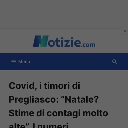
Vai
al
contenuto
Menu
Covid, i timori di
Pregliasco: “Natale?
Stime di contagi molto
alte”. I numeri