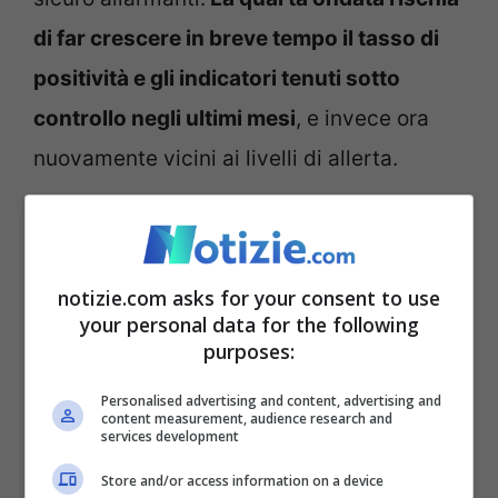
di far crescere in breve tempo il tasso di
positività e gli indicatori tenuti sotto
controllo negli ultimi mesi
, e invece ora
nuovamente vicini ai livelli di allerta.
Pregliasco chiaro: “Covid e
Natale, prudenza, ecco
notizie.com asks for your consent to use
quanti contagi rischiamo.
your personal data for the following
purposes:
Abbiamo però buoni
Personalised advertising and content, advertising and
mezzi”
content measurement, audience research and
services development
Store and/or access information on a device