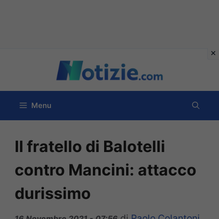
Vai
al
contenuto
Menu
Il fratello di Balotelli
contro Mancini: attacco
durissimo
di
Paolo Colantoni
16 Novembre 2021 - 07:56