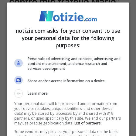
contro mio fratello Mario”
notizie.com asks for your consent to use
your personal data for the following
purposes:
Personalised advertising and content, advertising and
content measurement, audience research and
services development
Store and/or access information on a device
Enock insieme al fratello Mario Balotelli (Instagram)
Learn more
Qualcuno pensa che
il gioco del tecnico
Your personal data will be processed and information from
your device (cookies, unique identifiers, and other device
data) may be stored by, accessed by and shared with 319
non esalti
i movimenti di una
punta
partners, or used specifically by this site. We and our partners
may use precise geolocation data.
List of partners.
centrale
(quando sono stati schierati
Some vendors may process your personal data on the basis