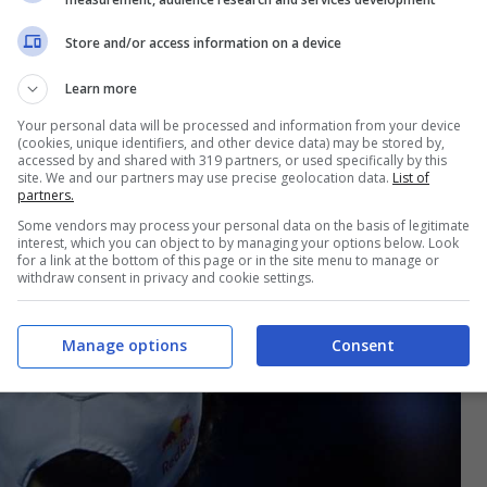
il messaggio di
Djokovic
, che sui social ha
Store and/or access information on a device
italiano.
Learn more
al a Berrettini
Your personal data will be processed and information from your device
(cookies, unique identifiers, and other device data) may be stored by,
accessed by and shared with 319 partners, or used specifically by this
site. We and our partners may use precise geolocation data.
List of
partners.
Some vendors may process your personal data on the basis of legitimate
interest, which you can object to by managing your options below. Look
for a link at the bottom of this page or in the site menu to manage or
withdraw consent in privacy and cookie settings.
Manage options
Consent