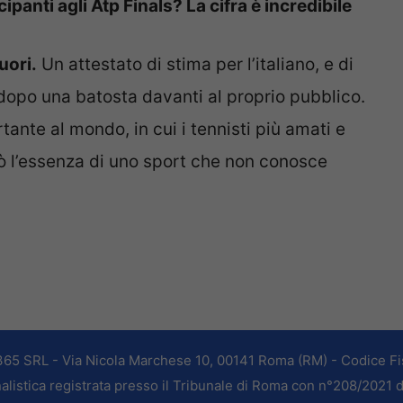
anti agli Atp Finals? La cifra è incredibile
uori.
Un attestato di stima per l’italiano, e di
dopo una batosta davanti al proprio pubblico.
ante al mondo, in cui i tennisti più amati e
ò l’essenza di uno sport che non conosce
365 SRL - Via Nicola Marchese 10, 00141 Roma (RM) - Codice Fis
alistica registrata presso il Tribunale di Roma con n°208/2021 