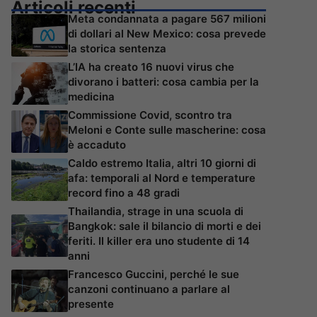
Articoli recenti
Meta condannata a pagare 567 milioni
di dollari al New Mexico: cosa prevede
la storica sentenza
L’IA ha creato 16 nuovi virus che
divorano i batteri: cosa cambia per la
medicina
Commissione Covid, scontro tra
Meloni e Conte sulle mascherine: cosa
è accaduto
Caldo estremo Italia, altri 10 giorni di
afa: temporali al Nord e temperature
record fino a 48 gradi
Thailandia, strage in una scuola di
Bangkok: sale il bilancio di morti e dei
feriti. Il killer era uno studente di 14
anni
Francesco Guccini, perché le sue
canzoni continuano a parlare al
presente