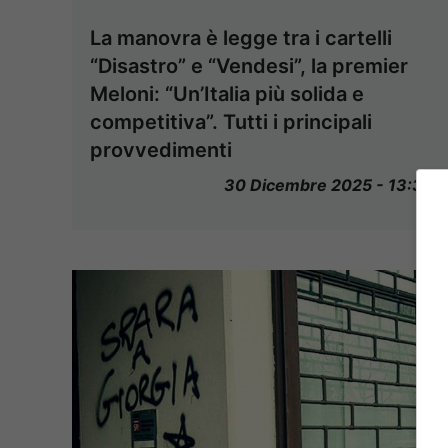
La manovra è legge tra i cartelli
“Disastro” e “Vendesi”, la premier
Meloni: “Un’Italia più solida e
competitiva”. Tutti i principali
provvedimenti
30 Dicembre 2025 - 13:30