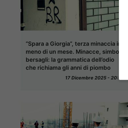
“Spara a Giorgia”, terza minaccia in
meno di un mese. Minacce, simboli,
bersagli: la grammatica dell’odio
che richiama gli anni di piombo
17 Dicembre 2025 - 20:57