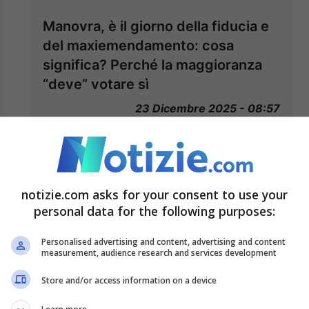
Manovra, è il giorno della fiducia e
del maxiemendamento: cosa
significa? Perché la maggioranza
“deve” votare sì
23 Dicembre 2025 - 08:57
notizie.com asks for your consent to use your
personal data for the following purposes:
Personalised advertising and content, advertising and content
measurement, audience research and services development
Store and/or access information on a device