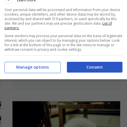
Learn more
Your personal data will be processed and information from your device
(cookies, unique identifiers, and other device data) may be stored by,
accessed by and shared with 319 partners, or used specifically by this
site. We and our partners may use precise geolocation data.
List of
partners.
Some vendors may process your personal data on the basis of legitimate
interest, which you can object to by managing your options below. Look
Qatargate, inchiesta fragile ma
for a link at the bottom of this page or in the site menu to manage or
withdraw consent in privacy and cookie settings.
voto pesante: stop all’immunità per
Alessandra Moretti (Pd). “Avanti a
testa alta”
Manage options
Consent
16 Dicembre 2025 - 14:33