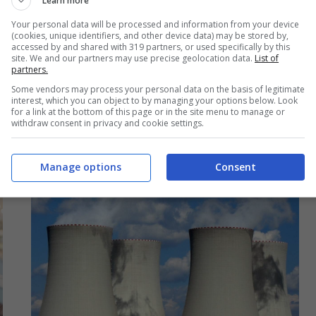
Learn more
Ikea lancia le sue migliori offerte, a
Your personal data will be processed and information from your device
(cookies, unique identifiers, and other device data) may be stored by,
luglio prezzi stracciati mai visti per
accessed by and shared with 319 partners, or used specifically by this
rinnovo dei magazzini e i clienti
site. We and our partners may use precise geolocation data.
List of
partners.
esultano
Some vendors may process your personal data on the basis of legitimate
interest, which you can object to by managing your options below. Look
9 Luglio 2025 - 06:00
for a link at the bottom of this page or in the site menu to manage or
withdraw consent in privacy and cookie settings.
Manage options
Consent