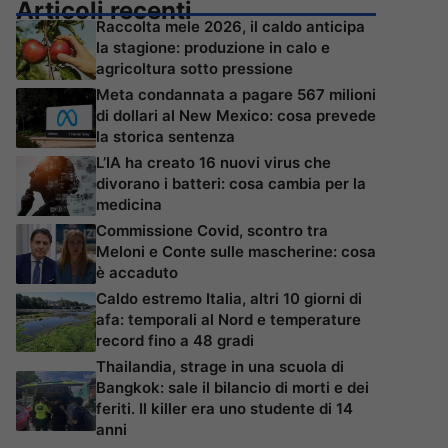
Articoli recenti
Raccolta mele 2026, il caldo anticipa
la stagione: produzione in calo e
agricoltura sotto pressione
Meta condannata a pagare 567 milioni
di dollari al New Mexico: cosa prevede
la storica sentenza
L’IA ha creato 16 nuovi virus che
divorano i batteri: cosa cambia per la
medicina
Commissione Covid, scontro tra
Meloni e Conte sulle mascherine: cosa
è accaduto
Caldo estremo Italia, altri 10 giorni di
afa: temporali al Nord e temperature
record fino a 48 gradi
Thailandia, strage in una scuola di
Bangkok: sale il bilancio di morti e dei
feriti. Il killer era uno studente di 14
anni