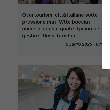
Overtourism, città italiane sotto
pressione ma il Wttc boccia il
numero chiuso: qual è il piano per
gestire i flussi turistici
9 Luglio 2025 - 07:15