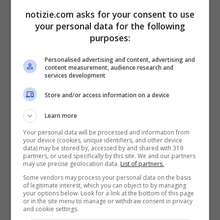
notizie.com asks for your consent to use
your personal data for the following
purposes:
Personalised advertising and content, advertising and
content measurement, audience research and
services development
Store and/or access information on a device
Learn more
Your personal data will be processed and information from
your device (cookies, unique identifiers, and other device
data) may be stored by, accessed by and shared with 319
partners, or used specifically by this site. We and our partners
may use precise geolocation data.
List of partners.
Some vendors may process your personal data on the basis
Mangia sano e risparmia, i consigli
of legitimate interest, which you can object to by managing
your options below. Look for a link at the bottom of this page
per una spesa nutriente ed
or in the site menu to manage or withdraw consent in privacy
and cookie settings.
economica