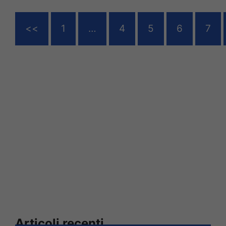
<<
1
…
4
5
6
7
Articoli recenti