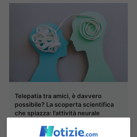
Telepatia tra amici, è davvero
possibile? La scoperta scientifica
che spiazza: l’attività neurale
sincrona
19 Agosto 2025 - 09:00