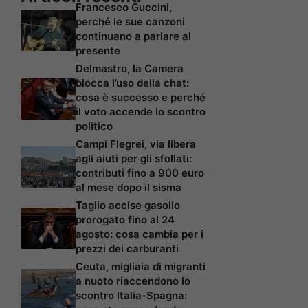
Francesco Guccini,
perché le sue canzoni
continuano a parlare al
presente
Delmastro, la Camera
blocca l’uso della chat:
cosa è successo e perché
il voto accende lo scontro
politico
Campi Flegrei, via libera
agli aiuti per gli sfollati:
contributi fino a 900 euro
al mese dopo il sisma
Taglio accise gasolio
prorogato fino al 24
agosto: cosa cambia per i
prezzi dei carburanti
Ceuta, migliaia di migranti
a nuoto riaccendono lo
scontro Italia-Spagna: