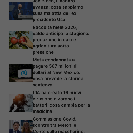
Joe Biden, il cancro
avanza: cosa sappiamo
sulla malattia dell’ex
presidente Usa
Raccolta mele 2026, il
caldo anticipa la stagione:
produzione in calo e
agricoltura sotto
pressione
Meta condannata a
pagare 567 milioni di
dollari al New Mexico:
cosa prevede la storica
sentenza
L’IA ha creato 16 nuovi
virus che divorano i
batteri: cosa cambia per la
medicina
Commissione Covid,
scontro tra Meloni e
Conte sulle mascherine: