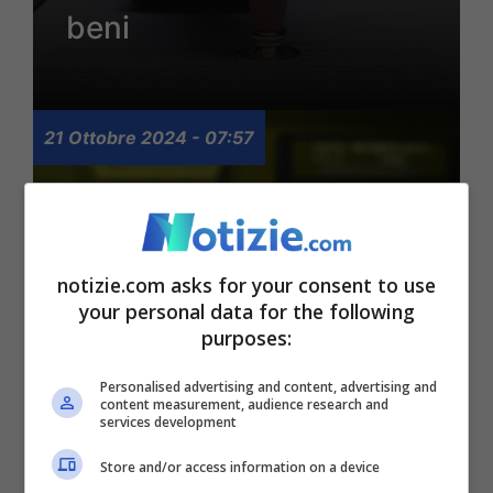
beni
21 Ottobre 2024 - 07:57
notizie.com asks for your consent to use
your personal data for the following
purposes:
Quante volte vai a
Personalised advertising and content, advertising and
content measurement, audience research and
services development
prelevare al bancomat?
Store and/or access information on a device
Occhio al limite,